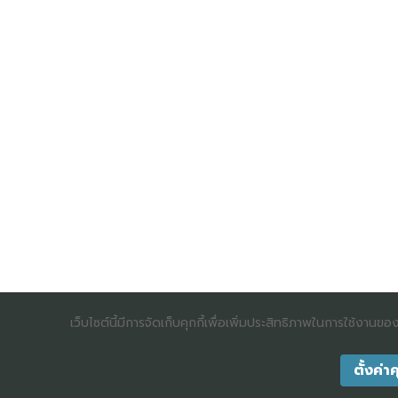
เว็บไซต์นี้มีการจัดเก็บคุกกี้เพื่อเพิ่มประสิทธิภาพในการใช้งานข
ตั้งค่าค