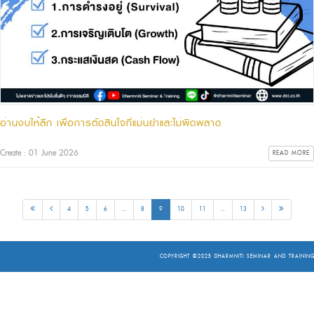
อ่านงบให้ลึก เพื่อการตัดสินใจที่แม่นยำและไม่ผิดพลาด
Create : 01 June 2026
READ MORE
4
5
6
...
8
9
10
11
...
13
COPYRIGHT ©2025
DHARMNITI SEMINAR AND TRAINING