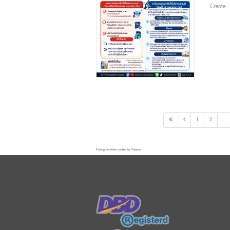
Create 
1
2
...
FaLang translation system by Faboba