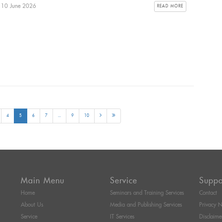
: 10 June 2026
READ MORE
4
5
6
7
...
9
10
Main Menu
Service
Suppo
Home
Seminars and Training Services
Contact
About Us
Media and Publishing Services
Privacy N
Service
IT Services
Disclaime