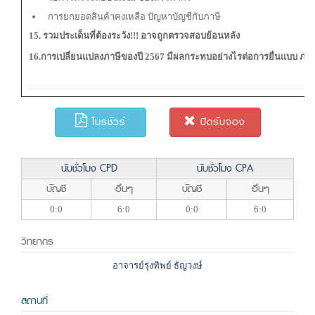
การยกยอดสินค้าคงเหลือ ปัญหาบัญชีกับภาษี
15. รวมประเด็นที่ต้องระวัง!!! อาจถูกตรวจสอบย้อนหลัง
16.การเปลี่ยนแปลงภาษีของปี 2567 มีผลกระทบอย่างไรต่อการยื่นแบบ ภ.ง.ด.5
โบรชัวร์
ปิดรับจอง
นับชั่วโมง CPD
นับชั่วโมง CPA
บัญชี
อื่นๆ
บัญชี
อื่นๆ
0:0
6:0
0:0
6:0
วิทยากร
อาจารย์รุ่งทิพย์ ธัญวงษ์
สถานที่