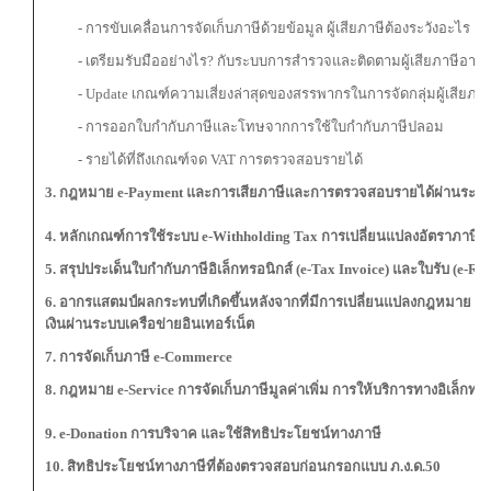
- การขับเคลื่อนการจัดเก็บภาษีด้วยข้อมูล ผู้เสียภาษีต้องระวังอะไร
- เตรียมรับมืออย่างไร? กับระบบการสำรวจและติดตามผู้เสียภาษีอา
- Update เกณฑ์ความเสี่ยงล่าสุดของสรรพากรในการจัดกลุ่มผู้เสียภาษี
- การออกใบกำกับภาษีและโทษจากการใช้ใบกำกับภาษีปลอม
- รายได้ที่ถึงเกณฑ์จด VAT การตรวจสอบรายได้
3
. กฎหมาย e-Payment และการเสียภาษีและการตรวจสอบรายได้ผ่านระบบอ
4. หลักเกณฑ์การใช้ระบบ
e-Withholding Tax การเปลี่ยนแปลงอัตราภาษีใหม
5. สรุปประเด็นใบกำกับภาษีอิเล็กทรอนิกส์ (
e-Tax Invoice) และใบรับ (e-Rec
6. อากรแสตมป์ผลกระทบที่เกิดขึ้นหลังจากที่มีการเปลี่ยนแปลงกฎหมาย
e-
เงินผ่านระบบเครือข่ายอินเทอร์เน็ต
7. การจัดเก็บภาษี
e-Commerce
8. กฎหมาย
e-Service การจัดเก็บภาษีมูลค่าเพิ่ม การให้บริการทางอิเล็กท
9. e-Donation การบริจาค และใช้สิทธิประโยชน์ทางภาษี
10. สิทธิประโยชน์ทางภาษีที่ต้องตรวจสอบก่อนกรอกแบบ ภ.ง.ด.50