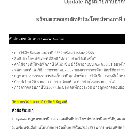
Update กฎหมายภาษีอากร 
พร้อมตรวจสอบสิทธิประโยชน์ทางภาษี ก่อ
หัวข้ออบรมสัมมนา
Course Outline
• การใช้สิทธิลดหย่อนภาษี 2567 พร้อม Update 2568
• สิทธิประโยชน์พิเศษที่มีสิทธิ "หักรายจ่ายได้เพิ่มขึ้น"
• ค่าใช้จ่ายที่มีสิทธิหักภาษีได้เพิ่มขึ้น มีวิธีกรอกแบบ ภ.ง.ด.50,51 อย่างไร?
• หลักเกณฑ์และวิธีการตรวจสอบ stock ของสรรพากรที่นักบัญชีต้องทราบ
• กฎหมาย e-Service การจัดเก็บภาษีมูลค่าเพิ่ม การให้บริการทางอิเล็กทร
• Check List 20 รายการรายจ่ายต้องห้าม ทําอย่างไรลงรายจ่ายได้
• การตรวจสอบภาษีปี 2567 และประเด็นที่ต้องระวัง! อาจถูกตรวจสอบย้อนห
วิทยากรโดย อาจาย์รุ่งทิพย์ ธัญวงษ์
หัวข้อสัมมนา
1.
Update กฎหมายภาษี 2567 และสิทธิประโยชน์ทางภาษีของนิติบุคคลแ
2. เตรียมรับมือ
!! นโยบายการจัดเก็บภาษีใหม่ของสรรพากร พร้อมทิศทางก