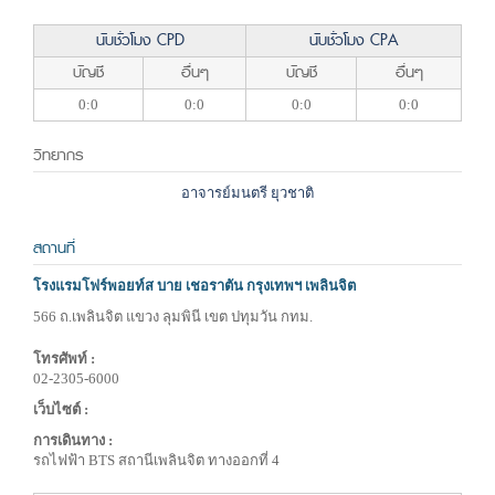
นับชั่วโมง CPD
นับชั่วโมง CPA
บัญชี
อื่นๆ
บัญชี
อื่นๆ
0:0
0:0
0:0
0:0
วิทยากร
อาจารย์มนตรี ยุวชาติ
สถานที่
โรงแรมโฟร์พอยท์ส บาย เชอราตัน กรุงเทพฯ เพลินจิต
566 ถ.เพลินจิต แขวง ลุมพินี เขต ปทุมวัน กทม.
โทรศัพท์ :
02-2305-6000
เว็บไซต์ :
การเดินทาง :
รถไฟฟ้า BTS สถานีเพลินจิต ทางออกที่ 4