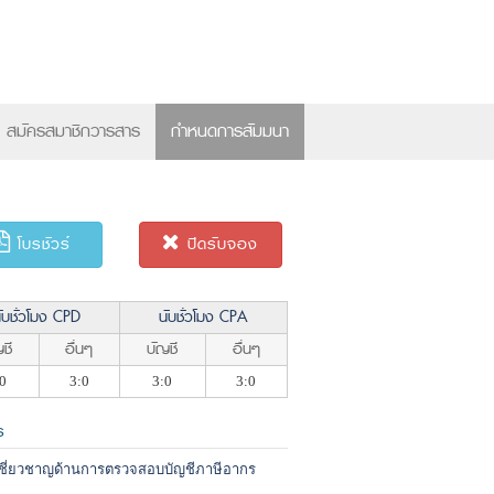
×
สมัครสมาชิกวารสาร
กำหนดการสัมมนา
โบรชัวร์
ปิดรับจอง
ับชั่วโมง CPD
นับชั่วโมง CPA
ชี
อื่นๆ
บัญชี
อื่นๆ
0
3:0
3:0
3:0
ร
้เชี่ยวชาญด้านการตรวจสอบบัญชีภาษีอากร