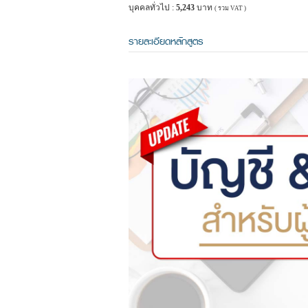
บุคคลทั่วไป :
5,243
บาท
( รวม VAT )
รายละเอียดหลักสูตร