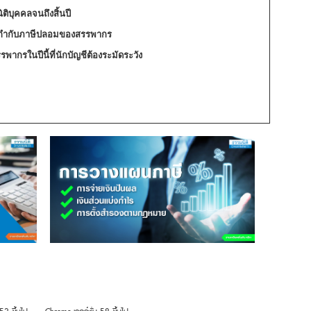
ติบุคคลจนถึงสิ้นปี
บกำกับภาษีปลอมของสรรพากร
ากรในปีนี้ที่นักบัญชีต้องระมัดระวัง