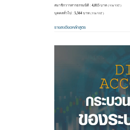
สมาชิกวารสารธรรมนิติ :
4,815
บาท
( รวม VAT )
บุคคลทั่วไป :
5,564
บาท
( รวม VAT )
รายละเอียดหลักสูตร