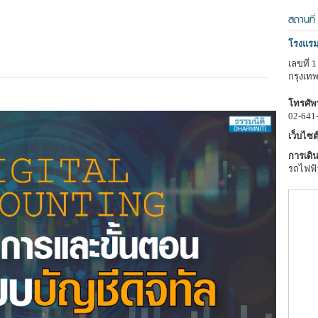
สถานที่
โรงแรม
เลขที่
กรุงเท
โทรศัพท
02-641
เว็บไซต์
การเดิน
รถไฟฟ้