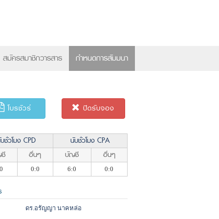
×
สมัครสมาชิกวารสาร
กำหนดการสัมมนา
โบรชัวร์
ปิดรับจอง
ับชั่วโมง CPD
นับชั่วโมง CPA
ชี
อื่นๆ
บัญชี
อื่นๆ
0
0:0
6:0
0:0
ร
ดร.อรัญญา นาคหล่อ