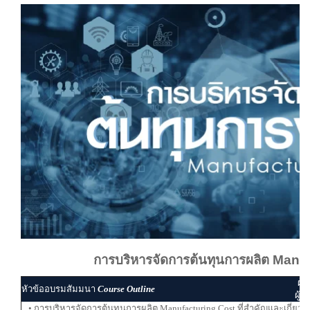
การบริหารจัดการต้นทุนการผลิต Manu
ผู้
หัวข้ออบรมสัมมนา
Course Outline
ผู้ส
• การบริหารจัดการต้นทุนการผลิต Manufacturing Cost ที่สำคัญและเกี่ยวข