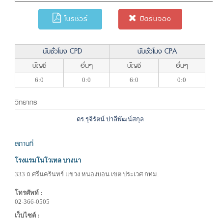
โบรชัวร์
ปิดรับจอง
นับชั่วโมง CPD
นับชั่วโมง CPA
บัญชี
อื่นๆ
บัญชี
อื่นๆ
6:0
0:0
6:0
0:0
วิทยากร
ดร.รุจิรัตน์ ปาลีพัฒน์สกุล
สถานที่
โรงแรมโนโวเทล บางนา
333 ถ.ศรีนครินทร์ แขวง หนองบอน เขต ประเวศ กทม.
โทรศัพท์ :
02-366-0505
เว็บไซต์ :