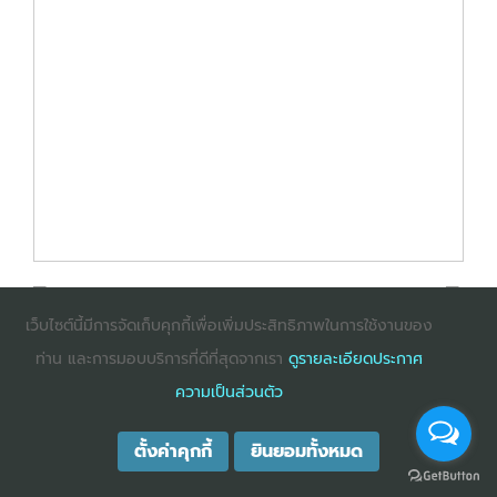
เว็บไซต์นี้มีการจัดเก็บคุกกี้เพื่อเพิ่มประสิทธิภาพในการใช้งานของ
ท่าน และการมอบบริการที่ดีที่สุดจากเรา
ดูรายละเอียดประกาศ
: InternetExplorer เวอร์ชั่น 10 ขึ้นไป
: Firefox เวอร์ชั่น
ความเป็นส่วนตัว
53 ขึ้นไป
: Chrome เวอร์ชั่น 58 ขึ้นไป
ตั้งค่าคุกกี้
ยินยอมทั้งหมด
COPYRIGHT ©2025
DHARMNITI SEMINAR AND TRAINING CO., LTD
ALL
RIGHTS RESERVED. E-COMMERCIAL REGISTRATION 0105529026680