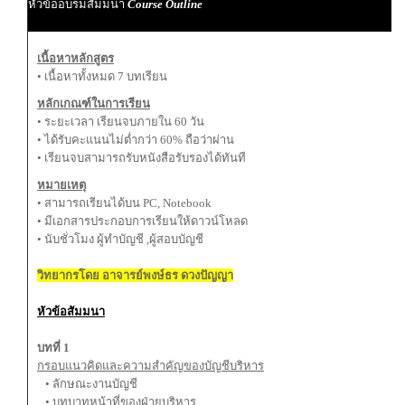
หัวข้ออบรมสัมมนา
Course Outline
เนื้อหาหลักสูตร
• เนื้อหาทั้งหมด 7 บทเรียน
หลักเกณฑ์ในการเรียน
• ระยะเวลา เรียนจบภายใน 60 วัน
• ได้รับคะแนนไม่ต่ำกว่า 60% ถือว่าผ่าน
• เรียนจบสามารถรับหนังสือรับรองได้ทันที
หมายเหตุ
• สามารถเรียนได้บน PC, Notebook
• มีเอกสารประกอบการเรียนให้ดาวน์โหลด
• นับชั่วโมง ผู้ทำบัญชี ,ผู้สอบบัญชี
วิทยากรโดย อาจารย์พงษ์ธร ดวงปัญญา
หัวข้อสัมมนา
บทที่ 1
กรอบแนวคิดและความสำคัญของบัญชีบริหาร
• ลักษณะงานบัญชี
• บทบาทหน้าที่ของฝ่ายบริหาร