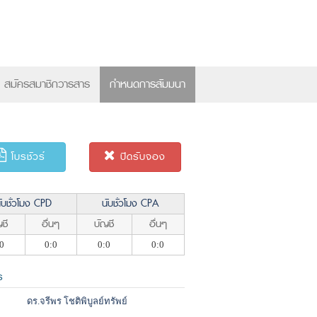
×
สมัครสมาชิกวารสาร
กำหนดการสัมมนา
โบรชัวร์
ปิดรับจอง
ับชั่วโมง CPD
นับชั่วโมง CPA
ชี
อื่นๆ
บัญชี
อื่นๆ
0
0:0
0:0
0:0
ร
ดร.จรีพร โชติพิบูลย์ทรัพย์