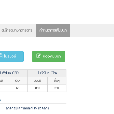
×
สมัครสมาชิกวารสาร
กำหนดการสัมมนา
โบรชัวร์
จองสัมมนา
ับชั่วโมง CPD
นับชั่วโมง CPA
ชี
อื่นๆ
บัญชี
อื่นๆ
0
6:0
0:0
6:0
ร
อาจารย์เสาวลักษณ์ เพ็ชรคล้าย