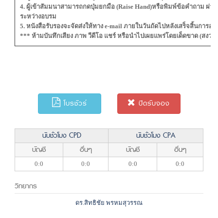
4. ผู้เข้าสัมมนาสามารถกดปุ่มยกมือ (Raise Hand)หรือพิมพ์ข้อคำถาม ผ่
ระหว่างอบรม
5. หนังสือรับรองจะจัดส่งให้ทาง e-mail ภายในวันถัดไปหลังเสร็จสิ้นการอ
*** ห้ามบันทึกเสียง ภาพ วีดีโอ แชร์ หรือนำไปเผยแพร่โดยเด็ดขาด (สงวนลิ
โบรชัวร์
ปิดรับจอง
นับชั่วโมง CPD
นับชั่วโมง CPA
บัญชี
อื่นๆ
บัญชี
อื่นๆ
0:0
0:0
0:0
0:0
วิทยากร
ดร.สิทธิชัย พรหมสุวรรณ