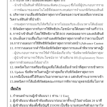
5. การบริหารความเสี่ยงพิกัดอัตราศุลกากร
- นำเข้าเป็นสินค้าที่มีลักษณะพิเศษ (Unique) ซึ่งไม่มีผู้ประกอบการรายอื
- การพัฒนาของเทคโนโลยีที่ส่งผลกระทบต่อการจำแนกพิกัดของสินค้า
6. บริหารความเสี่ยงพิกัดอัตราศุลกากรโดยขอความช่วยเหลือจากหน่วยงานขอ
วิเคราะห์สินค้าที่นำเข้า
- กรมศุลกากรยอมรับได้หรือไม่ หากไม่ยอมรับจะมีแนวทางโต้แย้งอย่าง
7. พิกัดอัตราศุลกากรกับการใช้สิทธิประโยชน์ภายใต้เขตการค้าเสรี FTA
8. การนำเข้าสินค้าโดยใช้สิทธิภายใต้ BOI เขตปลอดอากร และคลังสินค้า
9. ประเด็นความเสี่ยงในการสำแดงพิกัดอัตราศุลกากรต่ำกว่าความเป็นจริง 
10.การวางแผนการใช้สิทธิพิกัดอัตราศุลกากรล่วงหน้า (Advance Customs T
11. การวางแผนจากคำวินิจฉัยพิกัดอัตราศุลกากรและคำพิพากษาศาลฎีกา
- ผู้ประกอบการสามารถใช้คำวินิจฉัยเกี่ยวกับ “ข้อพิพาทพิกัดอัตราศุลกาก
- ผู้นำเข้าสามารถใช้ประโยชน์จาก “คำอธิบาย HS (Explanatory Notes หรือ
ศุลกากรด้วยตนเองได้อย่างไร
12. เทคนิคในการเตรียมข้อมูลเพื่อโต้แย้งเมื่อเจ้าหน้าที่ศุลกากรเข้าตรวจ
13. Update ข้อพิพาทในศาลฎีกาล่าสุดเกี่ยวกับพิกัดอัตราศุลกากร
14.กรณีเป็นของที่ได้รับยกเว้นอากรตามภาค 4 แต่กลับชำระอากรขาเข้าผิ
15.เทคนิคการโต้แย้งพิกัดต่อคณะกรรมการพิจารณาอุทธรณ์เพิ่มโอกาสใ
เงื่อนไข
1. กำหนดจำนวนผู้เข้าสัมมนา 1 ท่าน / 1 User
2. ผู้เข้าสัมมนาต้องเข้าห้องสัมมนาก่อนเวลาที่ีระบุไว้อย่างน้อย 20 นาที
3. ผู้เข้าสัมมนาต้องตั้งชื่อบัญชี ZOOM เป็นชื่อ-นามสกุลจริงด้วยภาษาไ