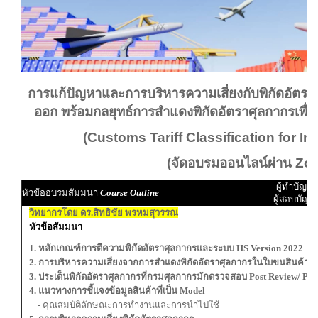
การแก้ปัญหาและการบริหารความเสี่ยงกับพิกัดอัตรา
ออก
พร้อมกลยุทธ์การสำแดงพิกัดอัตราศุลกากรเพื่อ
(Customs Tariff Classification for I
(จัดอบรมออนไลน์ผ่าน Zo
ผู้ทำบัญชี
หัวข้ออบรมสัมมนา
Course Outline
ผู้สอบบัญชี
วิทยากรโดย ดร.สิทธิชัย พรหมสุวรรณ
หัวข้อสัมมนา
1. หลักเกณฑ์การตีความพิกัดอัตราศุลกากรและระบบ HS Version 2022
2. การบริหารความเสี่ยงจากการสำแดงพิกัดอัตราศุลกากรในใบขนสินค้า
3. ประเด็นพิกัดอัตราศุลกากรที่กรมศุลกากรมักตรวจสอบ Post Review/ Post
4. แนวทางการชี้แจงข้อมูลสินค้าที่เป็น Model
- คุณสมบัติลักษณะการทำงานและการนำไปใช้