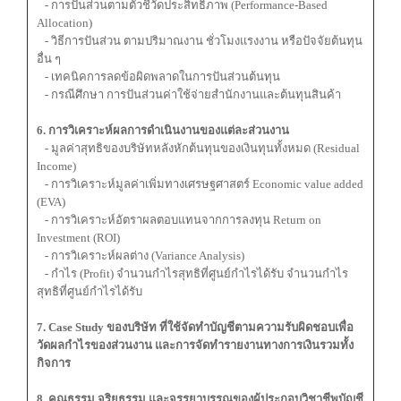
- การปันส่วนตามตัวชี้วัดประสิทธิภาพ (Performance-Based
Allocation)
- วิธีการปันส่วน ตามปริมาณงาน ชั่วโมงแรงงาน หรือปัจจัยต้นทุน
อื่น ๆ
- เทคนิคการลดข้อผิดพลาดในการปันส่วนต้นทุน
- กรณีศึกษา การปันส่วนค่าใช้จ่ายสำนักงานและต้นทุนสินค้า
6. การวิเคราะห์ผลการดำเนินงานของแต่ละส่วนงาน
- มูลค่าสุทธิของบริษัทหลังหักต้นทุนของเงินทุนทั้งหมด (Residual
Income)
- การวิเคราะห์มูลค่าเพิ่มทางเศรษฐศาสตร์ Economic value added
(EVA)
- การวิเคราะห์อัตราผลตอบแทนจากการลงทุน Return on
Investment (ROI)
- การวิเคราะห์ผลต่าง (Variance Analysis)
- กำไร (Profit) จำนวนกำไรสุทธิที่ศูนย์กำไรได้รับ จำนวนกำไร
สุทธิที่ศูนย์กำไรได้รับ
7. Case Study ของบริษัท ที่ใช้จัดทำบัญชีตามความรับผิดชอบเพื่อ
วัดผลกำไรของส่วนงาน และการจัดทำรายงานทางการเงินรวมทั้ง
กิจการ
8. คุณธรรม จริยธรรม และจรรยาบรรณของผู้ประกอบวิชาชีพบัญชี