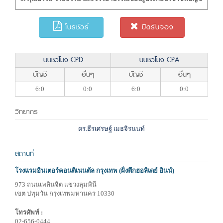
โบรชัวร์
ปิดรับจอง
นับชั่วโมง CPD
นับชั่วโมง CPA
บัญชี
อื่นๆ
บัญชี
อื่นๆ
6:0
0:0
6:0
0:0
วิทยากร
ดร.ธีรเศรษฐ์ เมธจิรนนท์
สถานที่
โรงแรมอินเตอร์คอนติเนนตัล กรุงเทพ (ฝั่งตึกฮอลิเดย์ อินน์)
973 ถนนเพลินจิต แขวงลุมพินี
เขต ปทุมวัน กรุงเทพมหานคร 10330
โทรศัพท์ :
02-656-0444