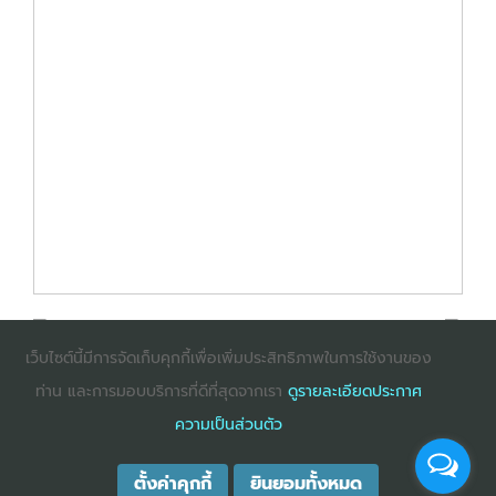
เว็บไซต์นี้มีการจัดเก็บคุกกี้เพื่อเพิ่มประสิทธิภาพในการใช้งานของ
ท่าน และการมอบบริการที่ดีที่สุดจากเรา
ดูรายละเอียดประกาศ
: InternetExplorer เวอร์ชั่น 10 ขึ้นไป
: Firefox เวอร์ชั่น
ความเป็นส่วนตัว
53 ขึ้นไป
: Chrome เวอร์ชั่น 58 ขึ้นไป
ตั้งค่าคุกกี้
ยินยอมทั้งหมด
COPYRIGHT ©2025
DHARMNITI SEMINAR AND TRAINING CO., LTD
ALL