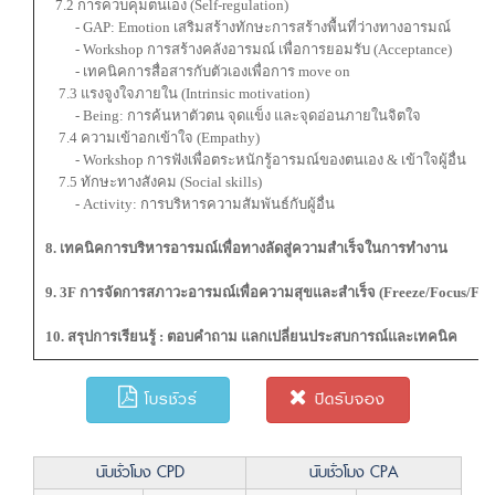
7.2 การควบคุมตนเอง (Self-regulation)
- GAP: Emotion เสริมสร้างทักษะการสร้างพื้นที่ว่างทางอารมณ์
- Workshop การสร้างคลังอารมณ์ เพื่อการยอมรับ (Acceptance)
- เทคนิคการสื่อสารกับตัวเองเพื่อการ move on
7.3 แรงจูงใจภายใน (Intrinsic motivation)
- Being: การค้นหาตัวตน จุดแข็ง และจุดอ่อนภายในจิตใจ
7.4 ความเข้าอกเข้าใจ (Empathy)
- Workshop การฟังเพื่อตระหนักรู้อารมณ์ของตนเอง & เข้าใจผู้อื่น
7.5 ทักษะทางสังคม (Social skills)
- Activity: การบริหารความสัมพันธ์กับผู้อื่น
8. เทคนิคการบริหารอารมณ์เพื่อทางลัดสู่ความสำเร็จในการทำงาน
9. 3
F การจัดการสภาวะอารมณ์เพื่อความสุขและสำเร็จ (Freeze/Focus/Fou
10. สรุปการเรียนรู้ : ตอบคำถาม แลกเปลี่ยนประสบการณ์และเทคนิค
โบรชัวร์
ปิดรับจอง
นับชั่วโมง CPD
นับชั่วโมง CPA