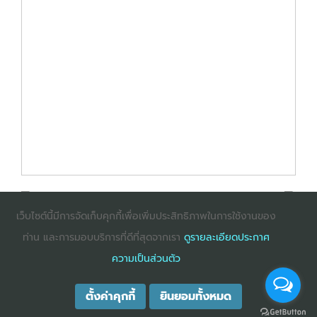
เว็บไซต์นี้มีการจัดเก็บคุกกี้เพื่อเพิ่มประสิทธิภาพในการใช้งานของ
ท่าน และการมอบบริการที่ดีที่สุดจากเรา
ดูรายละเอียดประกาศ
: InternetExplorer เวอร์ชั่น 10 ขึ้นไป
: Firefox เวอร์ชั่น
ความเป็นส่วนตัว
53 ขึ้นไป
: Chrome เวอร์ชั่น 58 ขึ้นไป
ตั้งค่าคุกกี้
ยินยอมทั้งหมด
COPYRIGHT ©2025
DHARMNITI SEMINAR AND TRAINING CO., LTD
ALL
RIGHTS RESERVED. E-COMMERCIAL REGISTRATION 0105529026680