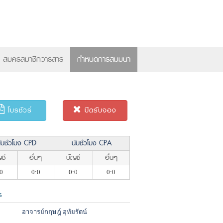
×
สมัครสมาชิกวารสาร
กำหนดการสัมมนา
โบรชัวร์
ปิดรับจอง
ับชั่วโมง CPD
นับชั่วโมง CPA
ชี
อื่นๆ
บัญชี
อื่นๆ
0
0:0
0:0
0:0
ร
อาจารย์กฤษฎ์ อุทัยรัตน์