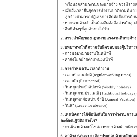
หรือนอกสำนักงานของนายจ้าง ควรมีรายละเ
• เมื่อถึงเวลาสิ้นสุดการทำงานปกติตามที่นาย
ลูกจ้างสามารถปฎิเสธการติดต่อสื่อสารกับนา
• หากนายจ้างจำเป็นต้องติดต่อสื่อสารกับลูก
• สิทธิต่างๆที่ลูกจ้างจะได้รับ
2. สาระสำคัญของกฎหมายแรงงานที่นายจ้าง ลู
3. บทบาทหน้าที่ความรับผิดชอบของผู้บริ
• การมอบหมายงานในหน้าที่
• คำสั่งโยกย้ายตำแหน่งหน้าที่
4. การกำหนดวัน เวลาทำงาน
• เวลาทำงานปกติ (regular working times)
• เวลาพัก (Rest period)
• วันหยุดประจำสัปดาห์ (Weekly holiday)
• วันหยุดตามประเพณี (Traditional holidays)
• วันหยุดพักผ่อนประจำปี (Annual Vacation)
• วันลา (Leave for absence)
5. เทคนิคการใช้ข้อบังคับในการทำงาน การแ
จะต้องปฏิบัติอย่างไร?
• กรณีนายจ้างแก้ไขสภาพการจ้างฝ่ายเดียวท
6. ค่าจ้าง (Wage) จะต้องประกอบด้วยหลักเก