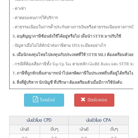
- ค่าเช่า
- ค่าตอบแทนการให้บริการ
- ค่าธรรมเนียมในการค้ำประกันทางการเงินหรือค่าธรรมเนียมทางการเงินอื
5. อนุสัญญาภาษีซ้อนยังใช้ได้อยู่หรือไม่ เมื่อนำ STTR
มาปรับใช้
- ปัญหาเมื่อไม่ได้หักนำส่งภาษีตาม DTA จะมีผลอย่างไร
6. เมื่อนักลงทุนไทยไปลงทุนกับประเทศที่ใช้ STTR MLI
ต้องเตรียมตัวอย่
- กรณีที่ต้องเสียภาษีทั้ง Top Up Tax ตามหลัก GloBE Rules และ STTR จะม
7. ภาษีที่ถูกหักเพิ่มสามารถนำไปเครดิตภาษีในประเทศถิ่นที่อยู่ได้หรือไม่
8. สิ่งที่ผู้บริหาร นักบัญชี ที่ปรึกษา ต้องเตรียมตัวเมื่อมีการใช้บังคับ
โบรชัวร์
ปิดรับจอง
นับชั่วโมง CPD
นับชั่วโมง CPA
บัญชี
อื่นๆ
บัญชี
อื่นๆ