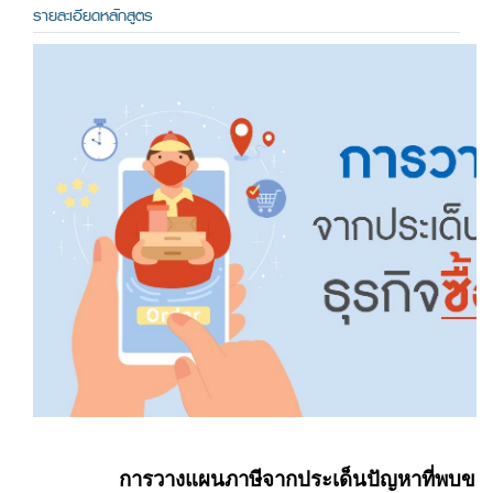
รายละเอียดหลักสูตร
การวางแผนภาษีจากประเด็นปัญหาที่พบของธ