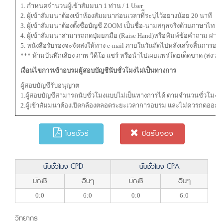
1. กำหนดจำนวนผู้เข้าสัมมนา 1 ท่าน / 1 User
2. ผู้เข้าสัมมนาต้องเข้าห้องสัมมนาก่อนเวลาที่ีระบุไว้อย่างน้อย 20 นาที
3. ผู้เข้าสัมมนาต้องตั้งชื่อบัญชี ZOOM เป็นชื่อ-นามสกุลจริงด้วยภาษาไ
4. ผู้เข้าสัมมนาสามารถกดปุ่มยกมือ (Raise Hand)หรือพิมพ์ข้อคำถาม ผ่
5. หนังสือรับรองจะจัดส่งให้ทาง e-mail ภายในวันถัดไปหลังเสร็จสิ้นการอบ
*** ห้ามบันทึกเสียง ภาพ วีดีโอ แชร์ หรือนำไปเผยแพร่โดยเด็ดขาด (สงวนลิ
เงื่อนไขการเข้าอบรมผู้สอบบัญชีนับชั่วโมงไม่เป็นทางการ
ผู้สอบบัญชีรับอนุญาต
1.ผู้สอบบัญชีสามารถนับชั่วโมงแบบไม่เป็นทางการได้ ตามจำนวนชั่วโมงที่
2.ผู้เข้าสัมมนาต้องเปิดกล้องตลอดระยะเวลาการอบรม และไม่ควรกดออ
โบรชัวร์
ปิดรับจอง
นับชั่วโมง CPD
นับชั่วโมง CPA
บัญชี
อื่นๆ
บัญชี
อื่นๆ
0:0
6:0
0:0
6:0
วิทยากร