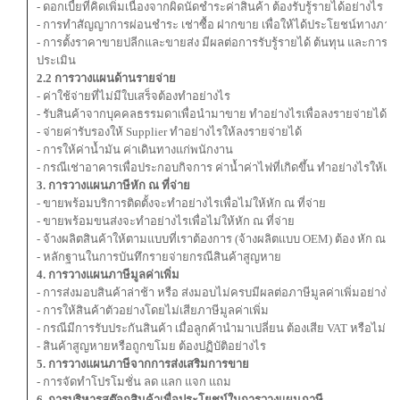
- ดอกเบี้ยที่คิดเพิ่มเนื่องจากผิดนัดชำระค่าสินค้า ต้องรับรู้รายได้อย่างไร
- การทำสัญญาการผ่อนชำระ เช่าซื้อ ฝากขาย เพื่อให้ได้ประโยชน์ทางภาษี
- การตั้งราคาขายปลีกและขายส่ง มีผลต่อการรับรู้รายได้ ต้นทุน และการว
ประเมิน
2.2 การวางแผนด้านรายจ่าย
- ค่าใช้จ่ายที่ไม่มีใบเสร็จต้องทำอย่างไร
- รับสินค้าจากบุคคลธรรมดาเพื่อนำมาขาย ทำอย่างไรเพื่อลงรายจ่ายได้
- จ่ายค่ารับรองให้ Supplier ทำอย่างไรให้ลงรายจ่ายได้
- การให้ค่าน้ำมัน ค่าเดินทางแก่พนักงาน
- กรณีเช่าอาคารเพื่อประกอบกิจการ ค่าน้ำค่าไฟที่เกิดขึ้น ทำอย่างไรให้เป็
3. การวางแผนภาษีหัก ณ ที่จ่าย
- ขายพร้อมบริการติดตั้งจะทำอย่างไรเพื่อไม่ให้หัก ณ ที่จ่าย
- ขายพร้อมขนส่งจะทำอย่างไรเพื่อไม่ให้หัก ณ ที่จ่าย
- จ้างผลิตสินค้าให้ตามแบบที่เราต้องการ (จ้างผลิตแบบ OEM) ต้อง หัก ณ ที่
- หลักฐานในการบันทึกรายจ่ายกรณีสินค้าสูญหาย
4. การวางแผนภาษีมูลค่าเพิ่ม
- การส่งมอบสินค้าล่าช้า หรือ ส่งมอบไม่ครบมีผลต่อภาษีมูลค่าเพิ่มอย่างไร
- การให้สินค้าตัวอย่างโดยไม่เสียภาษีมูลค่าเพิ่ม
- กรณีมีการรับประกันสินค้า เมื่อลูกค้านำมาเปลี่ยน ต้องเสีย VAT หรือไม่
- สินค้าสูญหายหรือถูกขโมย ต้องปฏิบัติอย่างไร
5. การวางแผนภาษีจากการส่งเสริมการขาย
- การจัดทำโปรโมชั่น ลด แลก แจก แถม
6. การบริหารสต๊อกสินค้าเพื่อประโยชน์ในการวางแผนภาษี