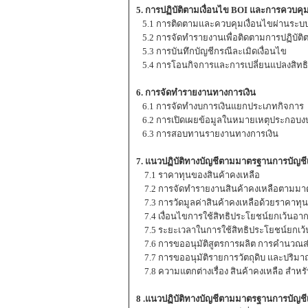
5. การปฏิบัติตามเงื่อนไข BOI และการควบคุ
5.1 การติดตามและควบคุมเงื่อนไขผ่านระบบ
5.2 การจัดทำรายงานเพื่อติดตามการปฏิบัติต
5.3 การบันทึกบัญชีกรณีละเมิดเงื่อนไข
5.4 การโอนกิจการและการเปลี่ยนแปลงสิทธ
6. การจัดทำรายงานทางการเงิน
6.1 การจัดทำงบการเงินแยกประเภทกิจการ
6.2 การเปิดเผยข้อมูลในหมายเหตุประกอบงบ
6.3 การสอบทานรายงานทางการเงิน
7. แนวปฏิบัติทางบัญชีตามมาตรฐานการบัญชีเร
7.1 ราคาทุนของสินค้าคงเหลือ
7.2 การจัดทำรายงานสินค้าคงเหลือตามมา
7.3 การวัดมูลค่าสินค้าคงเหลือด้วยราคาทุนหร
7.4 เงื่อนไขการใช้สิทธิประโยชน์ยกเว้นอากร
7.5 ระยะเวลาในการใช้สิทธิประโยชน์ยกเว้น
7.6 การขออนุมัติสูตรการผลิต การคำนวณส่
7.7 การขออนุมัติรายการวัตถุดิบ และปริมาณ
7.8 ความแตกต่างเรื่อง สินค้าคงเหลือ สำหร
8 .แนวปฏิบัติทางบัญชีตามมาตรฐานการบัญชีเร