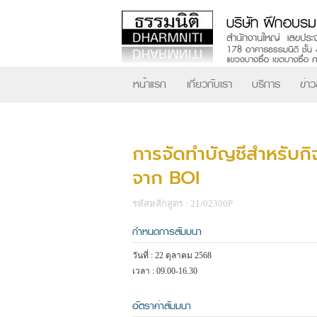
หน้าแรก
เกี่ยวกับเรา
บริการ
ข่า
การจัดทำบัญชีสำหรับกิจ
จาก BOI
รหัสหลักสูตร : 21/02300P
กำหนดการสัมมนา
วันที่ : 22 ตุลาคม 2568
เวลา : 09.00-16.30
อัตราค่าสัมมนา