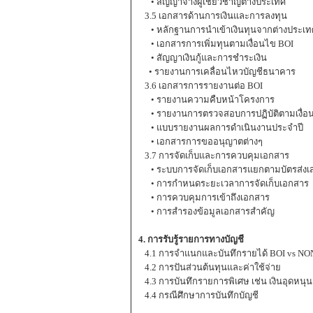
• สัญญาจ้างผู้เชี่ยวชาญต่างประเทศ
3.5 เอกสารด้านการเงินและการลงทุน
• หลักฐานการนำเข้าเงินทุนจากต่างประเท
• เอกสารการเพิ่มทุนตามเงื่อนไข BOI
• สัญญาเงินกู้และการชำระเงิน
• รายงานการเคลื่อนไหวบัญชีธนาคาร
3.6 เอกสารการรายงานต่อ BOI
• รายงานความคืบหน้าโครงการ
• รายงานการตรวจสอบการปฏิบัติตามเงื่อ
• แบบรายงานผลการดำเนินงานประจำปี
• เอกสารการขออนุญาตต่างๆ
3.7 การจัดเก็บและการควบคุมเอกสาร
• ระบบการจัดเก็บเอกสารแยกตามบัตรส่งเส
• การกำหนดระยะเวลาการจัดเก็บเอกสาร
• การควบคุมการเข้าถึงเอกสาร
• การสำรองข้อมูลเอกสารสำคัญ
4. การรับรู้รายการทางบัญชี
4.1 การจำแนกและบันทึกรายได้ BOI vs NO
4.2 การปันส่วนต้นทุนและค่าใช้จ่าย
4.3 การบันทึกรายการพิเศษ เช่น เงินอุดหนุน
4.4 กรณีศึกษาการบันทึกบัญชี