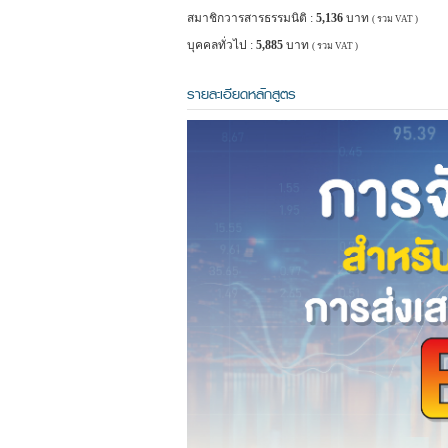
สมาชิกวารสารธรรมนิติ :
5,136
บาท
( รวม VAT )
บุคคลทั่วไป :
5,885
บาท
( รวม VAT )
รายละเอียดหลักสูตร