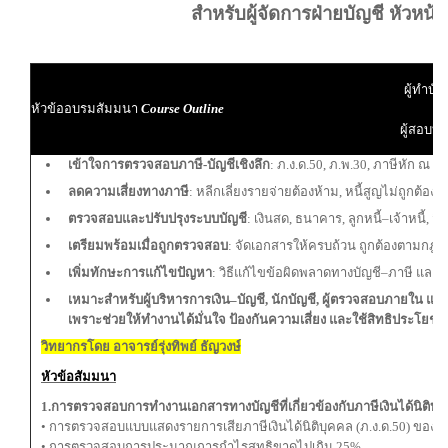
สำหรับผู้จัดการฝ่ายบัญชี หัวหน้า
ผู้ทำบัญ
หัวข้ออบรมสัมมนา
Course Outline
ผู้สอบบั
เข้าใจการตรวจสอบภาษี-บัญชีเชิงลึก
: ภ.ง.ด.50, ภ.พ.30, ภาษีหัก ณ ท
ลดความเสี่ยงทางภาษี
: หลีกเลี่ยงรายจ่ายต้องห้าม, หนี้สูญไม่ถูกต้อง
ตรวจสอบและปรับปรุงระบบบัญชี
: เงินสด, ธนาคาร, ลูกหนี้–เจ้าหนี้, ส
เตรียมพร้อมเมื่อถูกตรวจสอบ
: จัดเอกสารให้ครบถ้วน ถูกต้องตามก
เพิ่มทักษะการแก้ไขปัญหา
: วิธีแก้ไขข้อผิดพลาดทางบัญชี–ภาษี และ
เหมาะสำหรับผู้บริหารการเงิน–บัญชี, นักบัญชี, ผู้ตรวจสอบภายใน และ
เพราะช่วยให้ทำงานได้มั่นใจ ป้องกันความเสี่ยง และใช้สิทธิประโยชน์ท
วิทยากรโดย อาจารย์รุ่งทิพย์ ธัญวงษ์
หัวข้อสัมมนา
1.การตรวจสอบการทำงานเอกสารทางบัญชีที่เกี่ยวข้องกับภาษีเงินได้นิติบุ
• การตรวจสอบแบบแสดงรายการเสียภาษีเงินได้นิติบุคคล (ภ.ง.ด.50) ของ
• การตรวจสอบการประมาณการกําไรสุทธิขาดไปเกิน 25%