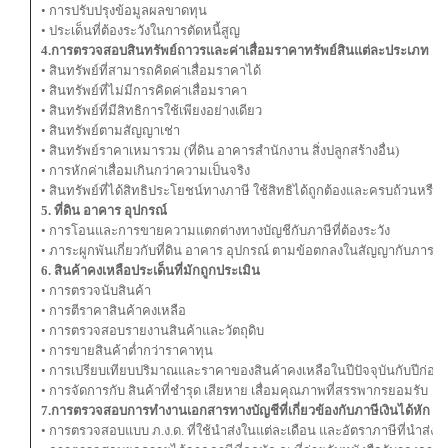
• การปรับปรุงข้อมูลผลขาดทุน
• ประเด็นที่ต้องระวังในการตัดหนี้สูญ
4.การตรวจสอบสินทรัพย์ถาวรและค่าเสื่อมราคาทรัพย์สินแต่ละประเภท
• สินทรัพย์ที่สามารถคิดค่าเสื่อมราคาได้
• สินทรัพย์ที่ไม่มีการคิดค่าเสื่อมราคา
• สินทรัพย์ที่มีสิทธิการใช้เพียงอย่างเดียว
• สินทรัพย์ตามสัญญาเช่า
• สินทรัพย์ราคาเหมารวม (ที่ดิน อาคารสำนักงาน สิ่งปลูกสร้างอื่น)
• การหักค่าเสื่อมเกินกว่าความเป็นจริง
• สินทรัพย์ที่ได้สิทธิประโยชน์ทางภาษี ใช้สิทธิได้ถูกต้องและครบถ้วนหรือไ
5. ที่ดิน อาคาร อุปกรณ์
• การโอนและการขายความแตกต่างทางบัญชีกับภาษีที่ต้องระวัง
• ภาระผูกพันเกี่ยวกับที่ดิน อาคาร อุปกรณ์ ตามข้อตกลงในสัญญากับภาระภ
6. สินค้าคงเหลือประเด็นที่มักถูกประเมิน
• การตรวจนับสินค้า
• การตีราคาสินค้าคงเหลือ
• การตรวจสอบรายงานสินค้าและวัตถุดิบ
• การขายสินค้าต่ำกว่าราคาทุน
• การเปรียบเทียบปริมาณและราคาของสินค้าคงเหลือในปีปัจจุบันกับปีก่อน
• การจัดการกับ สินค้าที่ชํารุด เสียหาย เสื่อมคุณภาพที่สรรพากรยอมรับ
7.การตรวจสอบการทำงานเอกสารทางบัญชีที่เกี่ยวข้องกับภาษีเงินได้หัก ณ ท
• การตรวจสอบแบบ ภ.ง.ด. ที่ใช้นําส่งในแต่ละเดือน และอัตราภาษีที่นําส่ง