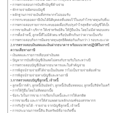
• การตรวจสอบการบันทึกบัญชีค้างจ่าย
• หักรายจ่ายผิดรอบบัญชี
• หลักฐานการจ่ายเงินที่สรรพากรไม่ยอมรับ
• การกระทบยอดภาษีเงินได้นิติบุคคลที่แสดงไว้ในงบกําไรขาดทุนกับที่แส
• การตรวจสอบรายการกระทบยอดเพื่อปรับปรุงกําไรสุทธิทางบัญชีให้เป็นกํ
• การขายสินค้า บริการ ให้เช่าทรัพย์สิน ให้กู้ยืมเงิน โดยไม่มีค่าตอบแทน
• การตั้งเจ้าหนี้, ลูกหนี้ที่ไม่มีตัวตน หรือบันทึกเกินกว่าความเป็นจริง
• การตรวจสอบกิจการมีผลขาดทุนสุทธิติดต่อกันเกินกว่า 3 รอบระยะเวลาบ
2.การตรวจสอบเงินสดและเงินฝากธนาคาร พร้อมแนวทางปฏิบัติในการป้อง
ความเสี่ยทางภาษี
• เงินสดและรายการเทียบเท่าเงินสด
• ปัญหาการบันทึกบัญชีเงินสดไม่ตรงกับรายรับในระหว่างปี
• การตรวจสอบบัญชีเงินฝากธนาคารและใบสําคัญจ่าย
• การพิสูจน์รายจ่ายที่ได้จ่ายเป็นเงินสด ว่าไม่เป็นรายจ่ายต้องห้าม
• การพิสูจน์รายจ่ายทางบัญชีและทางภาษี
3.การตรวจสอบบัญชีลูกหนี้, เจ้าหนี้
• ลูกหนี้การค้า, ลูกหนี้เงินมัดจํา, ลูกหนี้เงินยืมทดลอง, ลูกหนี้บริษัทในเครือ
• การให้กู้ยืมโดยไม่คิดดอกเบี้ย
• ข้อระวังในการขาย การเรียกเก็บหนี้และการให้เครดิต
• การขายเชื่อ และการให้ส่วนลดตามหลักเกณฑ์ของสรรพากร
• การรับรู้รายได้ - รายจ่าย จากบัญชีลูกหนี้, เจ้าหนี้
• การประมาณการหนี้สิน สินทรัพย์ที่อาจเกิดขึ้น