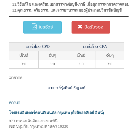
11.วิธีแก้ไข และเตรียมเอกสารทางบัญชี-ภาษี เมื่อถูกสรรพากรตรวจสอบ
12.คุณธรรม จริยธรรม และจรรยาบรรณของผู้ประกอบวิชาชีพบัญชี
โบรชัวร์
ปิดรับจอง
นับชั่วโมง CPD
นับชั่วโมง CPA
บัญชี
อื่นๆ
บัญชี
อื่นๆ
3:0
3:0
3:0
3:0
วิทยากร
อาจารย์รุ่งทิพย์ ธัญวงษ์
สถานที่
โรงแรมอินเตอร์คอนติเนนตัล กรุงเทพ (ฝั่งตึกฮอลิเดย์ อินน์)
973 ถนนเพลินจิต แขวงลุมพินี
เขต ปทุมวัน กรุงเทพมหานคร 10330