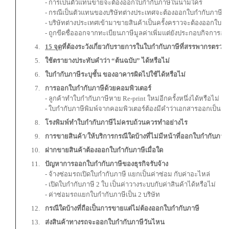
- การเป็นตัวแทนขายจะต้องออกใบกำกับภาษีในนามใคร
- กรณีเป็นตัวแทนของบริษัทต่างประเทศจะต้องออกใบกำกับภาษีอย
- บริษัทต่างประเทศเข้ามาขายสินค้าเป็นครั้งคราวจะต้องออกใบกำก
- ถูกขีดชื่อออกจากทะเบียนภาษีมูลค่าเพิ่มแต่ยังประกอบกิจการอย
15 จุด
ที่ต้องระวังเกี่ยวกับ
รายการในใบกำกับภาษี
ที่สรรพากรตรวจ
ใช้ตรายางประทับคำว่า “ต้นฉบับ” ได้หรือไม่
ใบกำกับภาษีระบุชั้น ของอาคารผิดไปใช้ได้หรือไม่
การออกใบกำกับภาษีด้วยคอมพิวเตอร์
- ลูกค้าทำใบกำกับภาษีหาย Re-print ใหม่อีกครั้งหนึ่งได้หรือไม่
- ใบกำกับภาษีพิมพ์จากคอมพิวเตอร์ต้องมีคำว่าเอกสารออกเป็นชุด
โรงพิมพ์ทำใบกำกับภาษีไม่ครบถ้วนควรทำอย่างไร
การขายสินค้า/ให้บริการกรณีใดบ้างที่ไม่มีหน้าที่ออกใบกำกับภาษี
ฝากขายสินค้าต้องออกใบกำกับภาษีเมื่อใด
ปัญหาการออกใบกำกับภาษีของธุรกิจรับจ้าง
- จ้างซ่อมรถเปิดใบกำกับภาษี แยกเป็นค่าซ่อม กับค่าอะไหล่
- เปิดใบกำกับภาษี 2 ใบ เป็นค่าวางระบบกับค่าสินค้าได้หรือไม่
- ค่าซ่อมรถแยกใบกำกับภาษีเป็น 2 บริษัท
กรณีใดบ้างที่ถือเป็นการขายแต่ไม่ต้องออกใบกำกับภาษี
ส่งสินค้าทางรถจะออกใบกำกับภาษีวันไหน