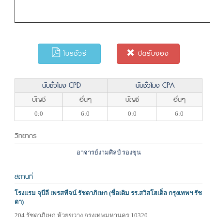
โบรชัวร์
ปิดรับจอง
นับชั่วโมง CPD
นับชั่วโมง CPA
บัญชี
อื่นๆ
บัญชี
อื่นๆ
0:0
6:0
0:0
6:0
วิทยากร
อาจารย์งามศิลป์ รองขุน
สถานที่
โรงแรม จุบีลี เพรสทีจน์ รัชดาภิเษก (ชื่อเดิม รร.สวิสโฮเต็ล กรุงเทพฯ รัช
ดา)
204 รัชดาภิเษก ห้วยขวาง กรุงเทพมหานคร 10320