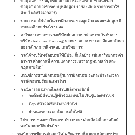
ข้อมูลใดบ้าง? ที่ผู้ประกอบกิจการต้องเตรียม “ก่อนกรอก
ข้อมูล” คำขอเข้าระบบ (หลักสูตร รายละเอียด รายการค่าใช้
จ่าย ไฟล์หรือเอกสาร)
รายการค่าใช้จ่ายในการฝึกอบรมของลูกจ้าง แต่ละหลักสูตรมี
รายละเอียดอย่างไร? และ
คาใชจายจากการจางบริษัทฝกอบรมมาฝกอบรม ใหกับทาง
บริษัท (In-house Training) จะตองแจกแจงรายละเอียดคาใชจา
ยอยางไร? (กรณีคาตอบแทนวิทยากร)
กรณีจ้างบริษัทจัดอบรมให้มีประเด็นใดบ้าง เช่นค่าวิทยากร ค่า
อาหาร ค่าสถานที่ ความแตกต่างระหว่างกฎหมายเก่า และ
กฎหมายใหม่
เกณฑ์การผ่านฝึกอบรมผู้รับการฝึกอบรม จะต้องมีระยะเวลา
การฝึกอบรมร้อยละเท่าไหร่
กรณีการอบรมทางไกลผ่านอิเล็กทรอนิกส์
จะต้องมีจำนวนผู้เข้าร่วมอบรมไม่เกินรุ่น ละเท่าไหร่
Cap หน้าจอเพื่อนำส่งอย่างไร
กำหนดระยะเวลาในการเก็บไฟล์
โปรแกรมของการฝึกอบรมด้วยตนเอง ผ่านสื่ออิเล็กทรอนิกส์
จะมีคุณสมบัติอย่างไร?
5. เทคนิคการเขียนหลักสูตรใหไดรับความเห็นชอบ หลักสูตรประ