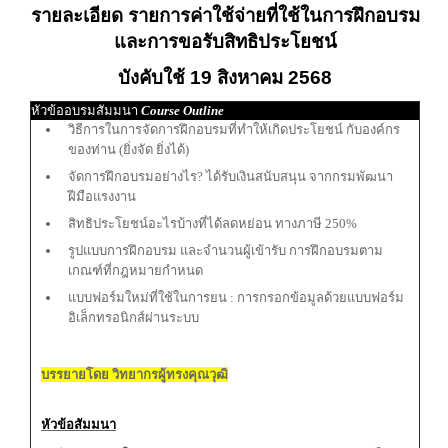
รายละเอียด รายการค่าใช้จ่ายที่ใช้ในการฝึกอบรม
และการขอรับสิทธิประโยชน์
บังคับใช้ 19 สิงหาคม 2568
หัวข้ออบรมสัมมนา
Course Outline
วิธีการในการจัดการฝึกอบรมที่ทำให้เกิดประโยชน์ กับองค์กร
ของท่าน (ยิ่งจัด ยิ่งได้)
จัดการฝึกอบรมอย่างไร? ได้รับเงินสนับสนุน จากกรมพัฒนา
ฝีมือแรงงาน
สิทธิประโยชน์อะไรบ้างที่ได้ลดหย่อน ทางภาษี 250%
รูปแบบการฝึกอบรม และจำนวนผู้เข้ารับ การฝึกอบรมตาม
เกณฑ์ที่กฎหมายกำหนด
แบบฟอร์มใหม่ที่ใช้ในการยน : การกรอกข้อมูลด้วยแบบฟอร์ม
อิเล็กทรอนิกส์ผ่านระบบ
บรรยายโดย วิทยากรผู้ทรงคุณวุฒิ
หัวข้อสัมมนา