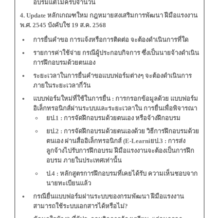
อบรมแต่ไม่ครบจำนวน
4. Update หลักเกณฑใหม กฎหมายสงเสริมการพัฒนา ฝีมือแรงงาน
พ.ศ. 2545 บังคับใช 19 ส.ค. 2568
การยื่นคำขอ การแจ้งหรือการติดต่อ จะต้องดำเนินการที่ใด
รายการค่าใช้จ่าย กรณีผู้ประกอบกิจการ ซึ่งเป็นนายจ้างดำเนิน
การฝึกอบรมด้วยตนเอง
ระยะเวลาในการยื่นคำขอแบบฟอร์มต่างๆ จะต้องดำเนินการ
ภายในระยะเวลากี่วัน
แบบฟอร์มใหม่ที่ใช้ในการยื่น : การกรอกข้อมูลด้วย แบบฟอร์ม
อิเล็กทรอนิกส์ผ่านระบบและระยะเวลาใน การยื่นเพื่อพิจารณา
ยป.1 : การจัดฝึกอบรมด้วยตนเอง หรือจ้างฝึกอบรม
ยป.2 : การจัดฝึกอบรมด้วยตนเองด้วย วิธีการฝึกอบรมด้วย
ตนเอง ผ่านสื่ออิเล็กทรอนิกส์ (E-Learni
ยป.3 : การส่ง
ลูกจ้างไปรับการฝึกอบรม ฝีมือแรงงานจะต้องเป็นการฝึก
อบรม ภายในประเทศเท่านั้น
ป.4 : หลักสูตรการฝึกอบรมที่เคยได้รับ ความเห็นชอบจาก
นายทะเบียนแล้ว
กรณียื่นแบบฟอร์มผ่านระบบของกรมพัฒนา ฝีมือแรงงาน
สามารถใช้ระบบเอกสารได้หรือไม่?