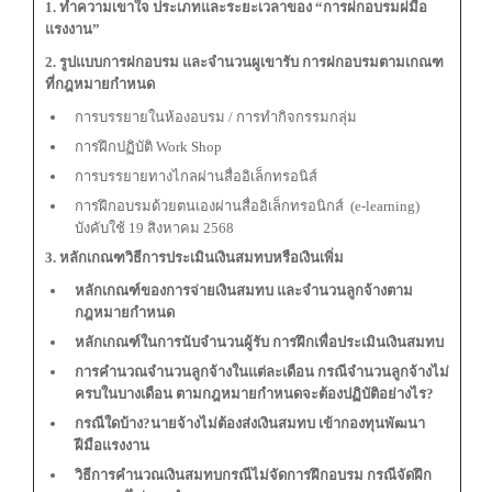
1. ทำความเขาใจ ประเภทและระยะเวลาของ “การฝกอบรมฝมือ
แรงงาน”
2. รูปแบบการฝกอบรม และจำนวนผูเขารับ การฝกอบรมตามเกณฑ
ที่กฎหมายกำหนด
การบรรยายในห้องอบรม / การทำกิจกรรมกลุ่ม
การฝึกปฏิบัติ Work Shop
การบรรยายทางไกลผ่านสื่ออิเล็กทรอนิส์
การฝึกอบรมด้วยตนเองผ่านสื่ออิเล็กทรอนิกส์ (e-learning)
บังคับใช้ 19 สิงหาคม 2568
3. หลักเกณฑวิธีการประเมินเงินสมทบหรือเงินเพิ่ม
หลักเกณฑ์ของการจ่ายเงินสมทบ และจำนวนลูกจ้างตาม
กฎหมายกำหนด
หลักเกณฑ์ในการนับจำนวนผู้รับ การฝึกเพื่อประเมินเงินสมทบ
การคำนวณจำนวนลูกจ้างในแต่ละเดือน กรณีจำนวนลูกจ้างไม่
ครบในบางเดือน ตามกฎหมายกำหนดจะต้องปฏิบัติอย่างไร?
กรณีใดบ้าง?นายจ้างไม่ต้องส่งเงินสมทบ เข้ากองทุนพัฒนา
ฝีมือแรงงาน
วิธีการคำนวณเงินสมทบ
กรณีไม่จัดการฝึกอบรม กรณีจัดฝึก