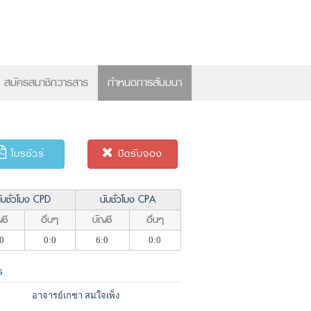
×
สมัครสมาชิกวารสาร
กำหนดการสัมมนา
โบรชัวร์
ปิดรับจอง
ับชั่วโมง CPD
นับชั่วโมง CPA
ชี
อื่นๆ
บัญชี
อื่นๆ
0
0:0
6:0
0:0
ร
อาจารย์เกชา สมใจเพ็ง