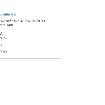
าบาลนครธน
ระรามที่2 ซอย56 แขวงแสมดำ เขต
เทียน กทม.
์ :
-5454
 :
ทาง :