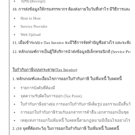
ใบรับ (Receipt)
10. การส่งข้อมูลให้กรมสรรพากร ต้องส่งภายในวันที่เท่าไร มีวิธีการและเง
Host to Host
Service Provider
Web Upload
11. เมื่อเข้าระบบ
e-Tax Invoice จะมีวิธีการจัดทำบัญชีอย่างไร และจะพิสู
12. หลักเกณฑ์การเป็นผู้ให้บริการนำส่งข้อมูลอิเล็กทรอนิกส์ (
Service Prov
ใบกำกับภาษีแบบกระดาษ(
Tax Invoice)
1. หลักเกณฑ์และเงื่อนไขการออกใบกำกับภาษี ใบเพิ่มหนี้ ใบลดหนี้
รายการบังคับที่ต้องมี
จุดความรับผิดในการออก (Tax Point)
ใบกำกับภาษีอย่างย่อ การออกใบกำกับภาษีเต็มรูป ออกรวมเมื่อสิ้นวันไ
การออกใบกำกับภาษีร่วมกับเอกสารการค้าอื่น เอกสารออกเป็นชุด
เหตุแห่งการออกใบเพิ่มหนี้ ใบลดหนี้ตามกฎหมายมีเงื่อนไขอย่างไร
2. (10 จุดที่ต้องระวัง) ในการออกใบกำกับภาษี ใบเพิ่มหนี้ ใบลดหนี้