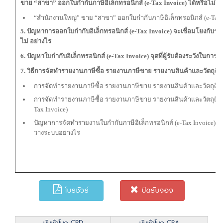
ขาย “สาขา” ออกใบกำกับภาษีอิเล็กทรอนิกส์ (e-Tax Invoice) ได้หรือไม่
“สำนักงานใหญ่” ขาย “สาขา” ออกใบกำกับภาษีอิเล็กทรอนิกส์ (e-Tax I
5. ปัญหาการออกใบกำกับอิเล็กทรอนิกส์ (
e-Tax Invoice) จะเชื่อมโยงกับ
ไม่ อย่างไร
6. ปัญหาใบกำกับอิเล็กทรอนิกส์ (
e-Tax Invoice) จุดที่ผู้รับต้องระวังในการข
7. วิธีการจัดทำรายงานภาษีซื้อ รายงานภาษีขาย รายงานสินค้าและวัตถ
การจัดทำรายงานภาษีซื้อ รายงานภาษีขาย รายงานสินค้าและวัตถุดิบ
การจัดทำรายงานภาษีซื้อ รายงานภาษีขาย รายงานสินค้าและวัตถุดิบ 
Tax Invoice)
ปัญหาการจัดทำรายงานใบกำกับภาษีอิเล็กทรอนิกส์ (e-Tax Invoice) ระ
วางระบบอย่างไร
โบรชัวร์
ปิดรับจอง