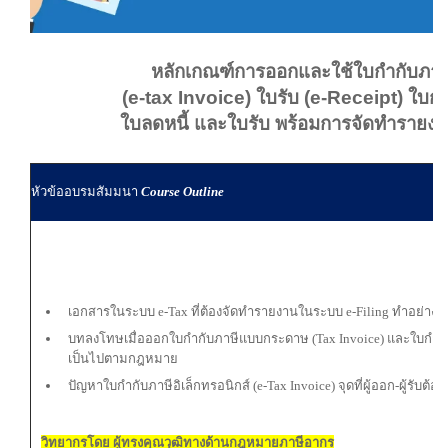
หลักเกณฑ์การออกและใช้ใบกำกับภาษีอ
(e-tax Invoice) ใบรับ (e-Receipt) ใบกำก
ใบลดหนี้ และใบรับ พร้อมการจัดทำรายงา
หัวข้ออบรมสัมมนา
Course Outline
เอกสารในระบบ e-Tax ที่ต้องจัดทำรายงานในระบบ e-Filing ทำอย่างไ
บทลงโทษเมื่อออกใบกำกับภาษีแบบกระดาษ (Tax Invoice) และใบกำกับภา
เป็นไปตามกฎหมาย
ปัญหาใบกำกับภาษีอิเล็กทรอนิกส์ (e-Tax Invoice) จุดที่ผู้ออก-ผู้รับต
วิทยากรโดย ผู้ทรงคุณวุฒิทางด้านกฎหมายภาษีอากร