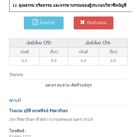
12. คุณธรรม จริยธรรม และจรรยาบรรณของผู้ประกอบวิชาชีพบัญชี
โบรชัวร์
ปิดรับจอง
นับชั่วโมง CPD
นับชั่วโมง CPA
บัญชี
อื่นๆ
บัญชี
อื่นๆ
6:0
0:0
6:0
0:0
วิทยากร
ผศ.ดร.สมชาย เลิศภิรมย์สุข
สถานที่
โรงแรม จุบีลี เพรสทีจน์ รัชดาภิเษก
204 รัชดาภิเษก ห้วยขวาง กรุงเทพมหานคร 10320
โทรศัพท์ :
02-694-2222