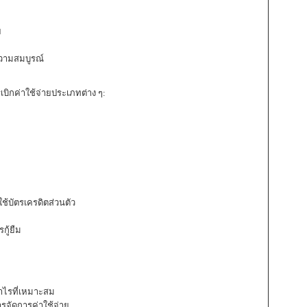
ย
วามสมบูรณ์
กค่าใช้จ่ายประเภทต่าง ๆ:
้บัตรเครดิตส่วนตัว
ู้ยืม
กำไรที่เหมาะสม
จัดการค่าใช้จ่าย