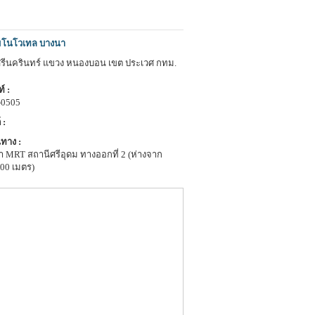
มโนโวเทล บางนา
ศรีนครินทร์ แขวง หนองบอน เขต ประเวศ กทม.
์ :
-0505
 :
ทาง :
า MRT สถานีศรีอุดม ทางออกที่ 2 (ห่างจาก
400 เมตร)