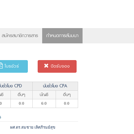
×
สมัครสมาชิกวารสาร
กำหนดการสัมมนา
โบรชัวร์
ปิดรับจอง
ับชั่วโมง CPD
นับชั่วโมง CPA
ชี
อื่นๆ
บัญชี
อื่นๆ
0
0:0
6:0
0:0
ร
ผศ.ดร.สมชาย เลิศภิรมย์สุข