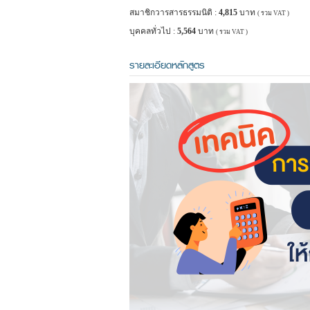
สมาชิกวารสารธรรมนิติ :
4,815
บาท
( รวม VAT )
บุคคลทั่วไป :
5,564
บาท
( รวม VAT )
รายละเอียดหลักสูตร