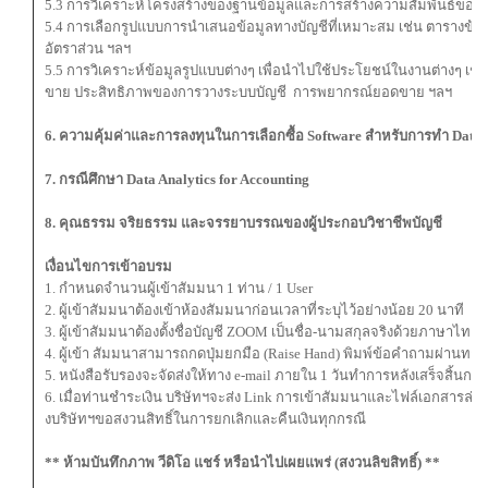
5.3 การวิเคราะห์โครงสร้างของฐานข้อมูลและการสร้างความสัมพันธ์ของข้อ
5.4 การเลือกรูปแบบการนำเสนอข้อมูลทางบัญชีที่เหมาะสม เช่น ตารางข้อ
อัตราส่วน ฯลฯ
5.5 การวิเคราะห์ข้อมูลรูปแบบต่างๆ เพื่อนำไปใช้ประโยชน์ในงานต่างๆ เ
ขาย ประสิทธิภาพของการวางระบบบัญชี การพยากรณ์ยอดขาย ฯลฯ
6. ความคุ้มค่าและการลงทุนในการเลือกซื้อ Software สำหรับการทำ Data 
7. กรณีศึกษา Data Analytics for Accounting
8. คุณธรรม จริยธรรม และจรรยาบรรณของผู้ประกอบวิชาชีพบัญชี
เงื่อนไขการเข้าอบรม
1. กำหนดจำนวนผู้เข้าสัมมนา 1 ท่าน / 1 User
2. ผู้เข้าสัมมนาต้องเข้าห้องสัมมนาก่อนเวลาที่ระบุไว้อย่างน้อย 20 นาที
3. ผู้เข้าสัมมนาต้องตั้งชื่อบัญชี ZOOM เป็นชื่อ-นามสกุลจริงด้วยภาษาไท
4. ผู้เข้า สัมมนาสามารถกดปุ่มยกมือ (Raise Hand) พิมพ์ข้อคำถามผ่าน
5. หนังสือรับรองจะจัดส่งให้ทาง e-mail ภายใน 1 วันทำการหลังเสร็จสิ้นก
6. เมื่อท่านชำระเงิน บริษัทฯจะส่ง Link การเข้าสัมมนาและไฟล์เอกสารล่
งบริษัทฯขอสงวนสิทธิ์ในการยกเลิกและคืนเงินทุกกรณี
** ห้ามบันทึกภาพ วีดิโอ แชร์ หรือนำไปเผยแพร่ (สงวนลิขสิทธิ์) **