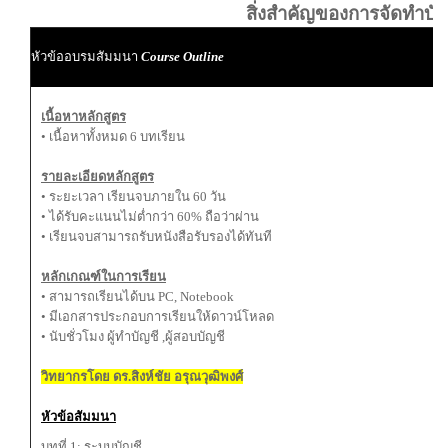
สิ่งสำคัญของการจัดทำบัญ
หัวข้ออบรมสัมมนา
Course Outline
เนื้อหาหลักสูตร
• เนื้อหาทั้งหมด 6 บทเรียน
รายละเอียดหลักสูตร
• ระยะเวลา เรียนจบภายใน 60 วัน
• ได้รับคะแนนไม่ต่ำกว่า 60% ถือว่าผ่าน
• เรียนจบสามารถรับหนังสือรับรองได้ทันที
หลักเกณฑ์ในการเรียน
• สามารถเรียนได้บน PC, Notebook
• มีเอกสารประกอบการเรียนให้ดาวน์โหลด
• นับชั่วโมง ผู้ทำบัญชี ,ผู้สอบบัญชี
วิทยากรโดย ดร.สิงห์ชัย อรุณวุฒิพงศ์
หัวข้อสัมมนา
บทที่ 1: ระบบบัญชี