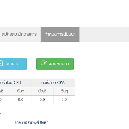
×
สมัครสมาชิกวารสาร
กำหนดการสัมมนา
โบรชัวร์
จองสัมมนา
ับชั่วโมง CPD
นับชั่วโมง CPA
ชี
อื่นๆ
บัญชี
อื่นๆ
0
0:0
0:0
0:0
ร
อาจารย์สมพงศ์ สิงหา