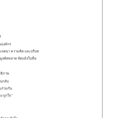
ร
นองค์กร
้านเจตนา ความคิด และบริบท
มูลผิดพลาด ขัดแย้งในทีม
ทธิภาพ
้อนกลับ
านร่วมกัน
อง ถูกใจ”