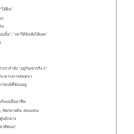
 “ได้ยิน”
n)
ช่น
บบนั้น”, “เล่าให้ฉันฟังได้เลย”
น
ว่าเรากำลัง “อยู่กับเขาจริง ๆ”
ง) ระหว่างการสนทนา
รมณ์ที่ซ่อนอยู่
ธีแก้แบบมืออาชีพ
, ขัดกลางคัน, สอนแทน
นศูนย์กลาง
ขาคิดเอง”