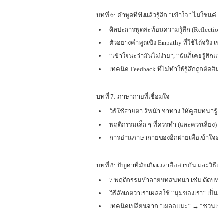
บทที่ 6: คำพูดที่ฟังแล้วรู้สึก “เข้าใจ” ไม่ใช่แค่
ศิลปะการพูดสะท้อนความรู้สึก (Reflectio
ตัวอย่างคำพูดเชิง Empathy ที่ใช้ได้จริง เ
“เข้าใจนะว่ามันไม่ง่าย”, “ฉันก็เคยรู้สึกแ
เทคนิค Feedback ที่ไม่ทำให้รู้สึกถูกตัดสิ
บทที่ 7: ภาษากายที่เชื่อมใจ
วิธีใช้สายตา สีหน้า ท่าทาง ให้คู่สนทนารู้
พฤติกรรมเล็ก ๆ ที่ควรทำ (และควรเลี่ย
การอ่านภาษากายของอีกฝ่ายเพื่อเข้าใจอา
บทที่ 8: ปัญหาที่มักเกิดเวลาสื่อสารกัน และวิ
7 พฤติกรรมทำลายบทสนทนา เช่น ตัดบท
วิธีสังเกตว่าเราเผลอใช้ “มุมของเรา” เป็
เทคนิคเปลี่ยนจาก “เผลอแนะ” → “ชวนเ