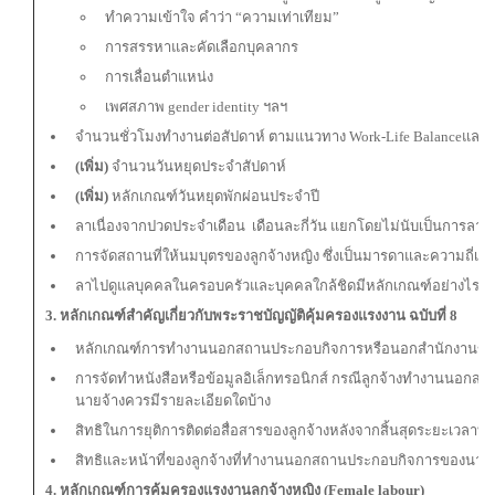
ทำความเข้าใจ คำว่า “ความเท่าเทียม”
การสรรหาและคัดเลือกบุคลากร
การเลื่อนตำแหน่ง
เพศสภาพ gender identity ฯลฯ
จำนวนชั่วโมงทำงานต่อสัปดาห์ ตามแนวทาง Work-Life Balanceและ
(เพิ่ม)
จำนวนวันหยุดประจำสัปดาห์
(เพิ่ม)
หลักเกณฑ์วันหยุดพักผ่อนประจำปี
ลาเนื่องจากปวดประจำเดือน
เดือนละกี่วัน แยกโดยไม่นับเป็นการลาป่
การจัดสถานที่ให้นมบุตรของลูกจ้างหญิง ซึ่งเป็นมารดาและความถี่เว
ลาไปดูแลบุคคลในครอบครัวและบุคคลใกล้ชิดมีหลักเกณฑ์อย่างไร
3. หลักเกณฑ์สำคัญเกี่ยวกับพระราชบัญญัติคุ้มครองแรงงาน ฉบับที่ 8
หลักเกณฑ์การทำงานนอกสถานประกอบกิจการหรือนอกสำนักงานขอ
การจัดทำหนังสือหรือข้อมูลอิเล็กทรอนิกส์ กรณีลูกจ้างทำงานนอ
นายจ้างควรมีรายละเอียดใดบ้าง
สิทธิในการยุติการติดต่อสื่อสารของลูกจ้างหลังจากสิ้นสุดระยะเวลาทำง
สิทธิและหน้าที่ของลูกจ้างที่ทำงานนอกสถานประกอบกิจการของนายจ
4. หลักเกณฑ์การคุ้มครองแรงงานลูกจ้างหญิง (Female labour)