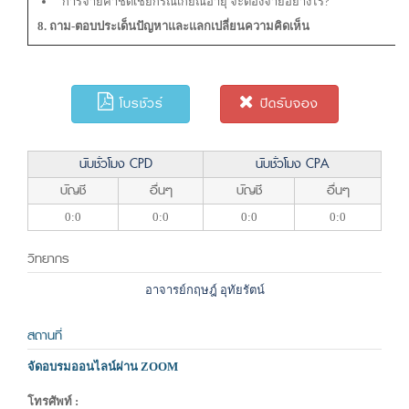
การจ่ายค่าชดเชยกรณีเกียณอายุ จะต้องจ่ายอย่างไร?
8. ถาม-ตอบประเด็นปัญหาและแลกเปลี่ยนความคิดเห็น
โบรชัวร์
ปิดรับจอง
นับชั่วโมง CPD
นับชั่วโมง CPA
บัญชี
อื่นๆ
บัญชี
อื่นๆ
0:0
0:0
0:0
0:0
วิทยากร
อาจารย์กฤษฎ์ อุทัยรัตน์
สถานที่
จัดอบรมออนไลน์ผ่าน ZOOM
โทรศัพท์ :