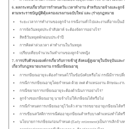
6. ผลกระทบเกี่ยวกับการกำหนดวัน เวลาทำงาน สำหรับนายจ้างและลูกจ้าง
ตามพระราชบัญญัติคุ้มครองแรงงานฉบับใหม่ และ (ร่าง)กฎหมาย
ระยะเวลาการทำงานของลูกจ้าง กรณีงานทั่วไปและงานที่อาจเป็นอัน
การจัดวันหยุดประจำสัปดาห์ จะต้องจัดการอย่างไร?
สิทธิวันหยุดพักผ่อนประจำปี
การคิดค่าล่วงเวลา ค่าทำงานในวันหยุด
เปรียบเทียบจำนวนวันทำงานของลูกจ้างหญิง
7. การปรับตัวขององค์กรเกี่ยวกับการเข้าสู่ สังคมผู้สูงอายุในปัจจุบันแล
เกี่ยวกับกฎหมายแรงงาน กรณีเกษียณอายุ
การเกษียณอายุจะต้องกำหนดไว้ในข้อบังคับหรือไม่
กรณีมีการเปลี่ยน
กรณีการเกษียณอายุโดยกำหนด ด้วย เพศ ตำแหน่งงาน ลักษณะงาน เป
กรณีขยายการเกษียณอายุจะต้องดำเนินการอย่างไร?
ลูกจ้างขอเกษียณอายุ นายจ้างไม่ให้เกษียณได้หรือไม่
กรณีกำหนดการเกษียณอายุไว้แล้ว สามารถขยายอายุเกษียณได้หรือไม
การเขียนสวัสดิการกรณีต่ออายุเกษียณสำหรับบางตำแหน่งทำได้หรือไ
นโยบายการเกษียณก่อนกำหนด (Early retirement)เป็นการเลิกจ้างหรือ