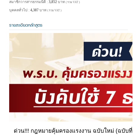
สมาชิกวารสารธรรมนิติ :
3,852
บาท
( รวม VAT )
บุคคลทั่วไป :
4,387
บาท
( รวม VAT )
รายละเอียดหลักสูตร
ด่วน!!! กฎหมายคุ้มครองแรงงาน ฉบับใหม่ (ฉบับที่ 9