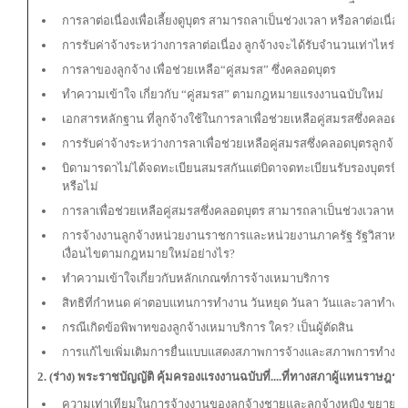
การลาต่อเนื่องเพื่อเลี้ยงดูบุตร สามารถลาเป็นช่วงเวลา หรือลาต่อเนื่อง
การรับค่าจ้างระหว่างการลาต่อเนื่อง ลูกจ้างจะได้รับจำนวนเท่าไหร่
การลาของลูกจ้าง เพื่อช่วยเหลือ“คู่สมรส” ซึ่งคลอดบุตร
ทำความเข้าใจ เกี่ยวกับ “คู่สมรส” ตามกฎหมายแรงงานฉบับใหม่
เอกสารหลักฐาน ที่ลูกจ้างใช้ในการลาเพื่อช่วยเหลือคู่สมรสซึ่งคลอดบ
การรับค่าจ้างระหว่างการลาเพื่อช่วยเหลือคู่สมรสซึ่งคลอดบุตรลูกจ้า
บิดามารดาไม่ได้จดทะเบียนสมรสกันแต่บิดาจดทะเบียนรับรองบุตรบิดาใช
หรือไม่
การลาเพื่อช่วยเหลือคู่สมรสซึ่งคลอดบุตร สามารถลาเป็นช่วงเวลาหรือล
การจ้างงานลูกจ้างหน่วยงานราชการและหน่วยงานภาครัฐ รัฐวิสาหก
เงื่อนไขตามกฎหมายใหม่อย่างไร?
ทำความเข้าใจเกี่ยวกับหลักเกณฑ์การจ้างเหมาบริการ
สิทธิที่กำหนด ค่าตอบแทนการทำงาน วันหยุด วันลา วันและวลาทำงา
กรณีเกิดข้อพิพาทของลูกจ้างเหมาบริการ ใคร? เป็นผู้ตัดสิน
การแก้ไขเพิ่มเติมการยื่นแบบแสดงสภาพการจ้างและสภาพการทำงาน (
2. (ร่าง
)
พระราชบัญญัติ คุ้มครองแรงงานฉบับที่....ที่ทางสภาผู้แทนราษฎรร
ความเท่าเทียมในการจ้างงานของลูกจ้างชายและลูกจ้างหญิง ขยายฐ