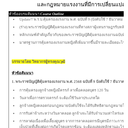
และกฎหมายแรงงานที่มีการเปลี่ยนแปล
หัวข้ออบรมสัมมนา
Course Outline
Update!! พ.ร.บ.คุ้มครองแรงงาน พ.ศ. ฉบับที่ 9 (บังคับใช้ 7 ธันวาคม 2
(ร่าง) พระราชบัญญัติคุ้มครองแรงงานที่ทางสภาผู้แทนราษฎรรับหลัก
หลักเกณฑ์สำคัญเกี่ยวกับของพระราชบัญญัติคุ้มครองแรงงานฉบับที่ 8
มาตรฐานการคุ้มครองแรงงานหญิงที่เพิ่มมากขึ้นมีรายละเอียดอะไรบ้
บรรยายโดย วิทยากรผู้ทรงคุณวุฒิ
หัวข้อสัมมนา
1. พระราชบัญญัติคุ้มครองแรงงาน พ.ศ. 2568 ฉบับที่ 9
บังคับใช้ 7 ธันวาคม
การคุ้มครองลูกจ้างหญิงมีครรภ์ ลาเพื่อคลอดบุตร 120 วัน
วันลาเพื่อการตรวจครรภ์ จะต้องใช้วันลาประเภทใด
ลูกจ้างหญิงคลอดก่อนกฎหมายบังคับใช้จะได้รับสิทธิตามกฎหมายใหม
การรับค่าจ้างระหว่างวันลาคลอด ลูกจ้างจะได้รับจำนวนเท่าไหร่และ
การลาต่อเนื่องเพื่อเลี้ยงดูบุตร จากการลาคลอดกรณีบุตรมีภาวะการ
เจ็บป่วยที่เสี่ยงต่อการเกิดโรคแทรกซ้อน
จะต้องแสดงหลักฐานอะไรบ้