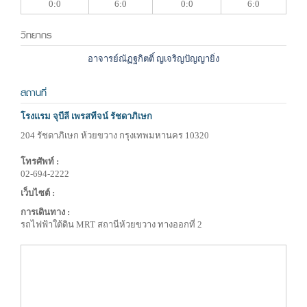
0:0
6:0
0:0
6:0
วิทยากร
อาจารย์ณัฏฐกิตติ์ ญเจริญปัญญายิ่ง
สถานที่
โรงแรม จุบีลี เพรสทีจน์ รัชดาภิเษก
204 รัชดาภิเษก ห้วยขวาง กรุงเทพมหานคร 10320
โทรศัพท์ :
02-694-2222
เว็บไซต์ :
การเดินทาง :
รถไฟฟ้าใต้ดิน MRT สถานีห้วยขวาง ทางออกที่ 2