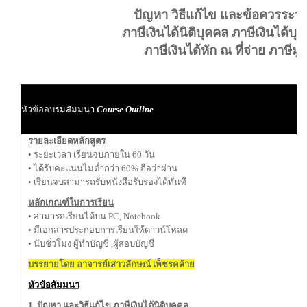
ปัญหา วิธีแก้ไข และข้อควรระวัง 
ภาษีเงินได้นิติบุคคล ภาษีเงินได้
ภาษีเงินได้หัก ณ ที่จ่าย ภาษีมูล
ผ
หัวข้ออบรมสัมมนา
Course Outline
ผู
รายละเอียดหลักสูตร
• ระยะเวลา เรียนจบภายใน 60 วัน
• ได้รับคะแนนไม่ต่ำกว่า 60% ถือว่าผ่าน
• เรียนจบสามารถรับหนังสือรับรองได้ทันที
หลักเกณฑ์ในการเรียน
• สามารถเรียนได้บน PC, Notebook
• มีเอกสารประกอบการเรียนให้ดาวน์โหลด
• นับชั่วโมง ผู้ทำบัญชี ,ผู้สอบบัญชี
บรรยายโดย อาจารย์เสาวลักษณ์ เพ็ชรคล้าย
หัวข้อสัมมนา
1. ปัญหา และวิธีแก้ไข ภาษีเงินได้นิติบุคคล