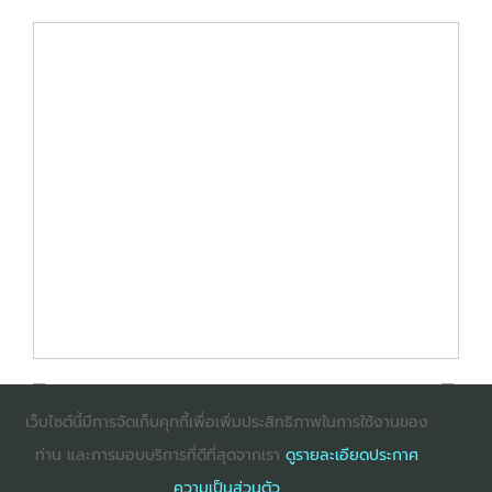
เว็บไซต์นี้มีการจัดเก็บคุกกี้เพื่อเพิ่มประสิทธิภาพในการใช้งานของ
ท่าน และการมอบบริการที่ดีที่สุดจากเรา
ดูรายละเอียดประกาศ
: InternetExplorer เวอร์ชั่น 10 ขึ้นไป
: Firefox เวอร์ชั่น
ความเป็นส่วนตัว