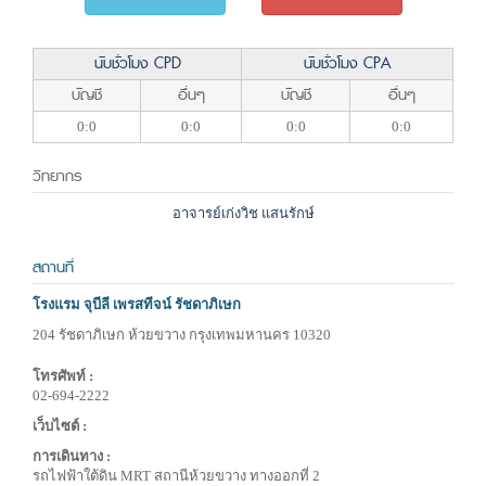
นับชั่วโมง CPD
นับชั่วโมง CPA
บัญชี
อื่นๆ
บัญชี
อื่นๆ
0:0
0:0
0:0
0:0
วิทยากร
อาจารย์เก่งวิช แสนรักษ์
สถานที่
โรงแรม จุบีลี เพรสทีจน์ รัชดาภิเษก
204 รัชดาภิเษก ห้วยขวาง กรุงเทพมหานคร 10320
โทรศัพท์ :
02-694-2222
เว็บไซต์ :
การเดินทาง :
รถไฟฟ้าใต้ดิน MRT สถานีห้วยขวาง ทางออกที่ 2