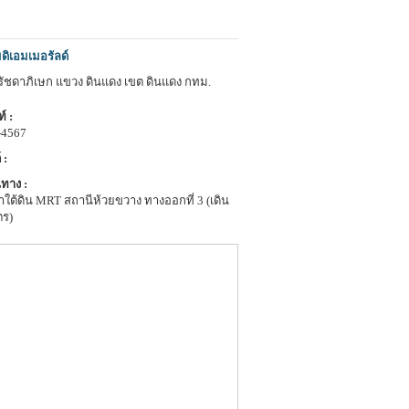
ดิเอมเมอรัลด์
.รัชดาภิเษก แขวง ดินแดง เขต ดินแดง กทม.
์ :
-4567
 :
ทาง :
ใต้ดิน MRT สถานีห้วยขวาง ทางออกที่ 3 (เดิน
ตร)