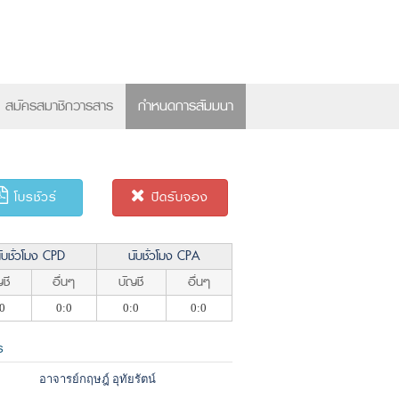
×
สมัครสมาชิกวารสาร
กำหนดการสัมมนา
โบรชัวร์
ปิดรับจอง
ับชั่วโมง CPD
นับชั่วโมง CPA
ชี
อื่นๆ
บัญชี
อื่นๆ
0
0:0
0:0
0:0
ร
อาจารย์กฤษฎ์ อุทัยรัตน์