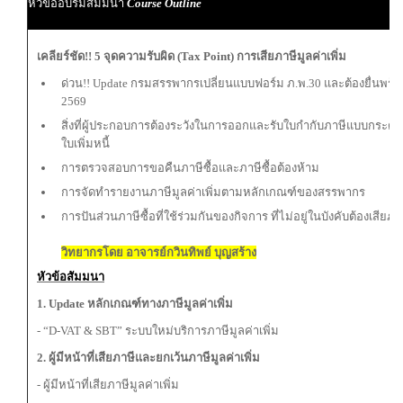
หัวข้ออบรมสัมมนา
Course Outline
เคลียร์ชัด!! 5 จุดความรับผิด (Tax Point) การเสียภาษีมูลค่าเพิ่ม
ด่วน!! Update กรมสรรพากรเปลี่ยนแบบฟอร์ม ภ.พ.30 และต้องยื่นพร้อ
2569
สิ่งที่ผู้ประกอบการต้องระวังในการออกและรับใบกำกับภาษีแบบกระดาษ
ใบเพิ่มหนี้
การตรวจสอบการขอคืนภาษีซื้อและภาษีซื้อต้องห้าม
การจัดทำรายงานภาษีมูลค่าเพิ่มตามหลักเกณฑ์ของสรรพากร
การปันส่วนภาษีซื้อที่ใช้ร่วมกันของกิจการ ที่ไม่อยู่ในบังคับต้องเสียภา
วิทยากรโดย อาจารย์กวินทิพย์ บุญสร้าง
หัวข้อสัมมนา
1. Update หลักเกณฑ์ทางภาษีมูลค่าเพิ่ม
- “D-VAT & SBT” ระบบใหม่บริการภาษีมูลค่าเพิ่ม
2. ผู้มีหน้าที่เสียภาษีและยกเว้นภาษีมูลค่าเพิ่ม
- ผู้มีหน้าที่เสียภาษีมูลค่าเพิ่ม