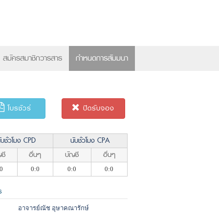
×
สมัครสมาชิกวารสาร
กำหนดการสัมมนา
โบรชัวร์
ปิดรับจอง
ับชั่วโมง CPD
นับชั่วโมง CPA
ชี
อื่นๆ
บัญชี
อื่นๆ
0
0:0
0:0
0:0
ร
อาจารย์ณัช อุษาคณารักษ์