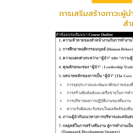
การเสริมสร้างภาวะผู้น
สำ
หัวข้ออบรมสัมมนา
Course Outline
1. ความท้าทายของหัวหน้างานกับการทำงานใ
2. การศึกษาพฤติกรรมมนุษย์
(Human Behavi
3. ความแตกต่างระหว่าง
“
ผู้นำ
”
และ
“
ภาวะผู
4. คุณลักษณะของ
“
ผู้นำ
” : Leadership Trai
5. บทบาทหลักของการเป็น
“
ผู้นำ
” (The Core 
การจุดประกายและพัฒนาศักยภาพของท
การสร้างสัมพันธ์และเครือข่ายในการท
การบริหารผลการปฏิบัติงานของทีมงาน
ความรับผิดและรับชอบในผลลัพธ์ของที
6. ภาวะผู้นำกับแนวทางการบริหารและสนับสน
7. กลยุทธ์ในการสร้างทีมงาน
สู่การทำงานเป็น
(Teamwork Development Strategy)