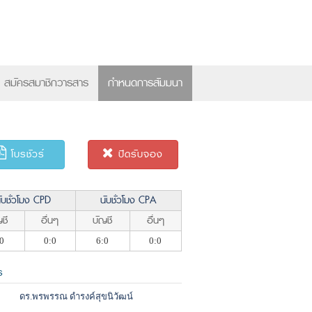
×
สมัครสมาชิกวารสาร
กำหนดการสัมมนา
โบรชัวร์
ปิดรับจอง
ับชั่วโมง CPD
นับชั่วโมง CPA
ชี
อื่นๆ
บัญชี
อื่นๆ
0
0:0
6:0
0:0
ร
ดร.พรพรรณ ดำรงค์สุขนิวัฒน์