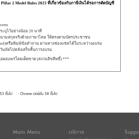
llar 2 Model Rules 2025 ที่เกี่ยวข้องกับภาษีเงินได้รอการตัดบัญชี
Forms
ีระบุไว้อย่างน้อย 20 นาที
นชื่อ-นามสกุลจริงด้วยภาษาไทย ให้ตรงตามบัตรประชาชน
 Hand)หรือพิมพ์ข้อคำถาม ผ่านทางช่องแชทได้ในระหว่างอบรม
นวันถัดไปหลังเสร็จสิ้นการอบรม
ไปเผยแพร่โดยเด็ดขาด (สงวนลิขสิทธิ์) ***
 53 ขึ้นไป
: Chrome เวอร์ชั่น 58 ขึ้นไป
Main Menu
บริการ
Suppo