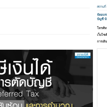
สถานที่
จัดอบร
บัญชี นั
โทรศัพท
เว็บไซต์
การเดิน