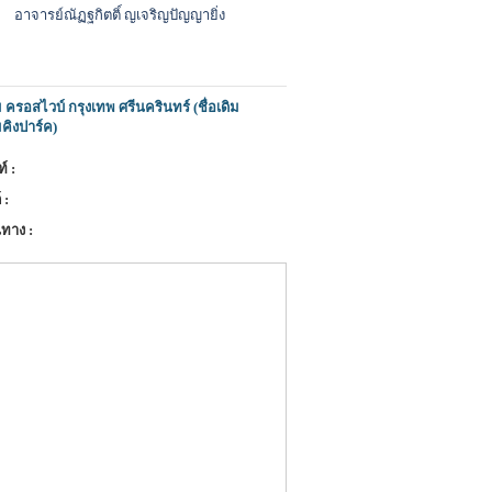
อาจารย์ณัฏฐกิตติ์ ญเจริญปัญญายิ่ง
ครอสไวบ์ กรุงเทพ ศรีนครินทร์ (ชื่อเดิม
คิงปาร์ค)
์ :
 :
ทาง :