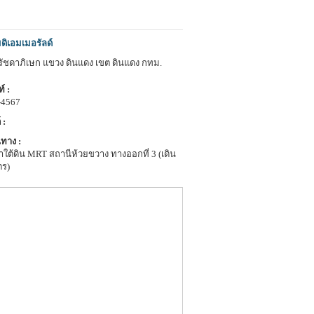
ดิเอมเมอรัลด์
.รัชดาภิเษก แขวง ดินแดง เขต ดินแดง กทม.
์ :
-4567
 :
ทาง :
ใต้ดิน MRT สถานีห้วยขวาง ทางออกที่ 3 (เดิน
ตร)