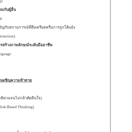
g)
ับผู้อื่น
ุม
ิญกับสถานการณ์ที่ตึงเครียดหรือการถูกโต้แย้ง
eraction)
รสร้างภาพลักษณ์ระดับมืออาชีพ
anguage
้าเผชิญความท้าทาย
รคิดวนจนไม่กล้าตัดสินใจ)
isk-Based Thinking)