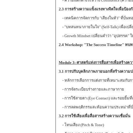
- ความแตกต่างระหว่าง Confidence (ความมั่น
2.3
การสร้างความแข็งแรงทางจิตใจเพื่อป้อ
-
เทคนิคการจัดการกับ "เสียงในหัว" ที่บั่น
- "บทสนทนาภายในใจ" (Self-Talk) เพื่อเปลี่
- Growth Mindset เปลี่ยนคำว่า "อุปสรรค" ให้
2.4
Workshop: "The Success Timeline"
ทบทว
Module 3:
ศาสตร์แห่งการสื่อสารเพื่อสร้างควา
3.1
การปรับบุคลิกภาพภายนอกที่สร้างความ
- หลักการเลือกการแต่งกายที่เหมาะสมกั
- การจัดระเบียบร่างกายและภาษากาย
- การใช้สายตา (Eye Contact) และรอยยิ้มที่
- การลดพฤติกรรมสะท้อนความประหม่าที่บั่
3.2
การใช้เสียงเพื่อสื่อสารสร้างความเชื่อมั่น
- โทนเสียง (Pitch & Tone)