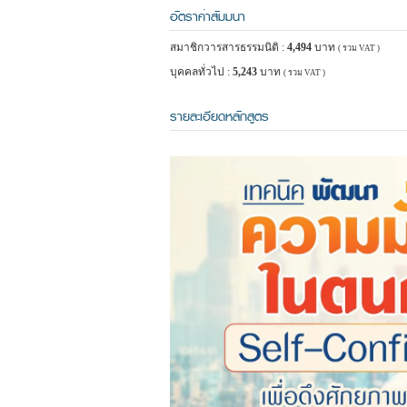
อัตราค่าสัมมนา
สมาชิกวารสารธรรมนิติ :
4,494
บาท
( รวม VAT )
บุคคลทั่วไป :
5,243
บาท
( รวม VAT )
รายละเอียดหลักสูตร