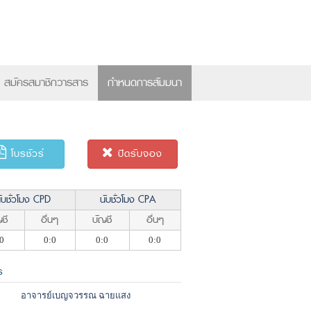
×
สมัครสมาชิกวารสาร
กำหนดการสัมมนา
โบรชัวร์
ปิดรับจอง
ับชั่วโมง CPD
นับชั่วโมง CPA
ชี
อื่นๆ
บัญชี
อื่นๆ
0
0:0
0:0
0:0
ร
อาจารย์เบญจวรรณ ฉายแสง