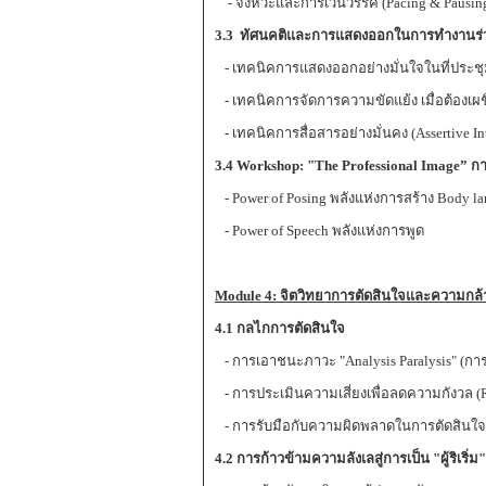
- จังหวะและการเว้นวรรค (Pacing & Pausin
3.3
ทัศนคติและการแสดงออกในการทำงานร่วมก
- เทคนิคการแสดงออกอย่างมั่นใจในที่ประช
- เทคนิคการจัดการความขัดแย้ง เมื่อต้องเผช
- เทคนิคการสื่อสารอย่างมั่นคง (Assertive Int
3.4 Workshop: "The Professional Image”
กา
- Power of Posing พลังแห่งการสร้าง Body l
- Power of Speech พลังแห่งการพูด
Module 4:
จิตวิทยาการตัดสินใจและความกล
4.1
กลไกการตัดสินใจ
- การเอาชนะภาวะ "Analysis Paralysis" (กา
- การประเมินความเสี่ยงเพื่อลดความกังวล (R
- การรับมือกับความผิดพลาดในการตัดสินใจ
4.2
การก้าวข้ามความลังเลสู่การเป็น
"
ผู้ริเริ่ม
"