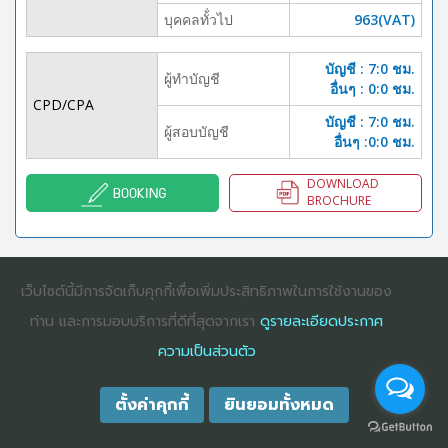
บุคคลทั้่วไป
963(VAT)
บัญชี : 7:0 ชม.
ผู้ทำบัญชี
อื่นๆ : 0:0 ชม.
CPD/CPA
บัญชี : 7:0 ชม.
ผู้สอบบัญชี
อื่นๆ :0:0 ชม.
DOWNLOAD
BOOKING
BROCHURE
เว็บไซต์นี้มีการจัดเก็บคุกกี้เพื่อเพิ่มประสิทธิภาพในการใช้งานของ
COPYRIGHT ©2025
DHARMNITI SEMINAR AND TRAINING CO., LTD
ALL
RIGHTS RESERVED. E-COMMERCIAL REGISTRATION 0105529026680
ท่าน และการมอบบริการที่ดีที่สุดจากเรา
ดูรายละเอียดประกาศ
ความเป็นส่วนตัว
ตั้งค่าคุกกี้
ยินยอมทั้งหมด