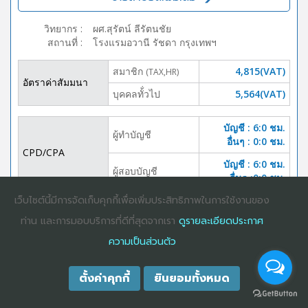
วิทยากร
:
ผศ.สุรัตน์ ลีรัตนชัย
สถานที่
:
โรงแรมอวานี รัชดา กรุงเทพฯ
สมาชิก
4,815(VAT)
(TAX,HR)
อัตราค่าสัมมนา
บุคคลทั้่วไป
5,564(VAT)
บัญชี : 6:0 ชม.
ผู้ทำบัญชี
อื่นๆ : 0:0 ชม.
CPD/CPA
บัญชี : 6:0 ชม.
ผู้สอบบัญชี
อื่นๆ :0:0 ชม.
เว็บไซต์นี้มีการจัดเก็บคุกกี้เพื่อเพิ่มประสิทธิภาพในการใช้งานของ
DOWNLOAD
ปิดจอง
BROCHURE
ท่าน และการมอบบริการที่ดีที่สุดจากเรา
ดูรายละเอียดประกาศ
ความเป็นส่วนตัว
ตั้งค่าคุกกี้
ยินยอมทั้งหมด
COPYRIGHT ©2025
DHARMNITI SEMINAR AND TRAINING CO., LTD
ALL
RIGHTS RESERVED. E-COMMERCIAL REGISTRATION 0105529026680