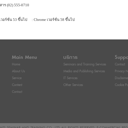
สาร (02) 555-0710
เวอร์ชั่น 53 ขึ้นไป
: Chrome เวอร์ชั่น 58 ขึ้นไป
Main Menu
บริการ
Suppo
Home
Seminars and Training Services
Contact
About Us
Media and Publishing Services
Privacy N
Service
IT Services
Disclaime
Content
Other Services
Cookie Po
Contact
ITI SEMINAR AND TRAINING CO., LTD
ALL RIGHTS RESERVED. E-COMMERCIAL RE