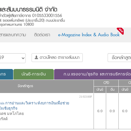
วสารและบทความ
ติดต่อเรา
e-Magazine Index & Audio Book
ดาวน์โหลด ตารางสัมมนา
ากร
บัญชี-การเงิน
ก.ม.แรงงาน/ธุรกิจ และการบริหารจั
CPD
C
ชื่อหลักสูตร
บัญชี
อื่น
บัญชี
21/02100P
ysis การอ่านและวิเคราะห์งบการเงินเพื่อช่วย
เชิงธุรกิจ
6:0
0:0
6:0
นเดช มหโภไคย
รัลด์