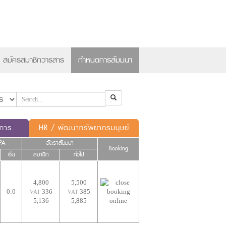
×
สมัครสมาชิกวารสาร
กำหนดการสัมมนา
ดการ
HR / พัฒนาทรัพยากรมนุษย์
PA
อัตราสัมมนา
Booking
อื่น
สมาชิก
ทั่วไป
4,800
5,500
0:0
336
385
VAT
VAT
5,136
5,885