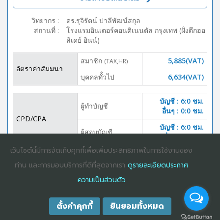
วิทยากร
:
ดร.รุจิรัตน์ ปาลีพัฒน์สกุล
สถานที่
:
โรงแรมอินเตอร์คอนติเนนตัล กรุงเทพ (ฝั่งตึกฮอ
ลิเดย์ อินน์)
สมาชิก
5,885(VAT)
(TAX,HR)
อัตราค่าสัมมนา
บุคคลทั้่วไป
6,634(VAT)
บัญชี : 6:0 ชม.
ผู้ทำบัญชี
อื่นๆ : 0:0 ชม.
CPD/CPA
บัญชี : 6:0 ชม.
ผู้สอบบัญชี
อื่นๆ :0:0 ชม.
เว็บไซต์นี้มีการจัดเก็บคุกกี้เพื่อเพิ่มประสิทธิภาพในการใช้งานของ
DOWNLOAD
ปิดจอง
ท่าน และการมอบบริการที่ดีที่สุดจากเรา
ดูรายละเอียดประกาศ
BROCHURE
ความเป็นส่วนตัว
ตั้งค่าคุกกี้
ยินยอมทั้งหมด
COPYRIGHT ©2025
DHARMNITI SEMINAR AND TRAINING CO., LTD
ALL
RIGHTS RESERVED. E-COMMERCIAL REGISTRATION 0105529026680