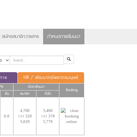
×
สมัครสมาชิกวารสาร
กำหนดการสัมมนา
ดการ
HR / พัฒนาทรัพยากรมนุษย์
PA
อัตราสัมมนา
Booking
อื่น
สมาชิก
ทั่วไป
4,700
5,400
6:0
329
378
VAT
VAT
5,029
5,778