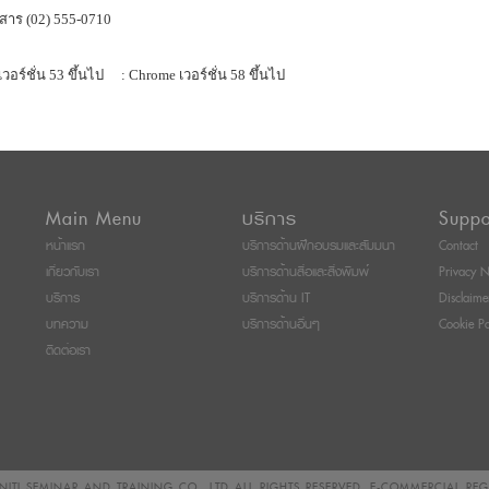
สาร (02) 555-0710
เวอร์ชั่น 53 ขึ้นไป
: Chrome เวอร์ชั่น 58 ขึ้นไป
Main Menu
บริการ
Suppo
หน้าแรก
บริการด้านฝึกอบรมและสัมมนา
Contact
เกี่ยวกับเรา
บริการด้านสื่อและสิ่งพิมพ์
Privacy N
บริการ
บริการด้าน IT
Disclaime
บทความ
บริการด้านอื่นๆ
Cookie Po
ติดต่อเรา
ITI SEMINAR AND TRAINING CO., LTD
ALL RIGHTS RESERVED. E-COMMERCIAL RE