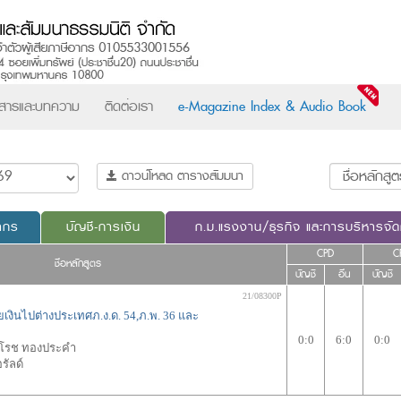
วสารและบทความ
ติดต่อเรา
e-Magazine Index & Audio Book
ดาวน์โหลด ตารางสัมมนา
ากร
บัญชี-การเงิน
ก.ม.แรงงาน/ธุรกิจ และการบริหารจั
CPD
C
ชื่อหลักสูตร
บัญชี
อื่น
บัญชี
21/08300P
เงินไปต่างประเทศภ.ง.ด. 54,ภ.พ. 36 และ
0:0
6:0
0:0
าโรช ทองประคำ
รัลด์