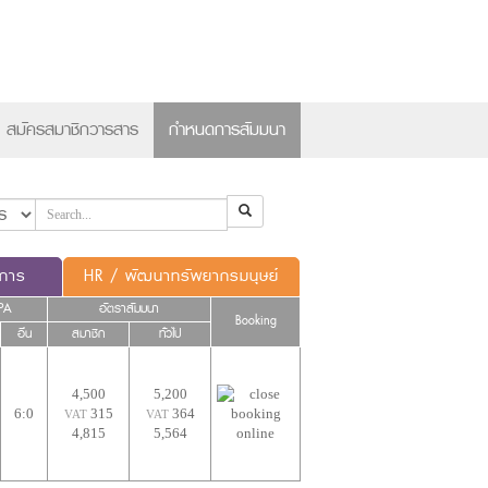
×
สมัครสมาชิกวารสาร
กำหนดการสัมมนา
ดการ
HR / พัฒนาทรัพยากรมนุษย์
PA
อัตราสัมมนา
Booking
อื่น
สมาชิก
ทั่วไป
4,500
5,200
6:0
315
364
VAT
VAT
4,815
5,564