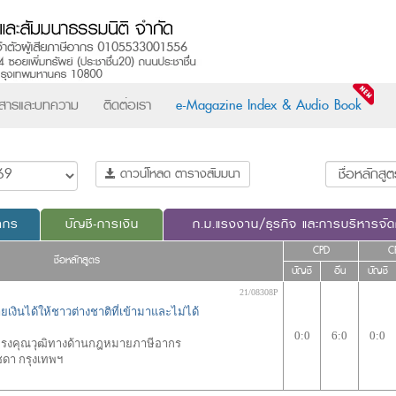
วสารและบทความ
ติดต่อเรา
e-Magazine Index & Audio Book
ดาวน์โหลด ตารางสัมมนา
ากร
บัญชี-การเงิน
ก.ม.แรงงาน/ธุรกิจ และการบริหารจั
CPD
C
ชื่อหลักสูตร
บัญชี
อื่น
บัญชี
21/08308P
เงินได้ให้ชาวต่างชาติที่เข้ามาและไม่ได้
0:0
6:0
0:0
้ทรงคุณวุฒิทางด้านกฎหมายภาษีอากร
ชดา กรุงเทพฯ