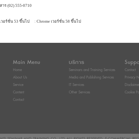
สาร (02) 555-0710
เวอร์ชั่น 53 ขึ้นไป
: Chrome เวอร์ชั่น 58 ขึ้นไป
Main Menu
บริการ
Suppo
Home
Seminars and Training Services
Contact
About Us
Media and Publishing Services
Privacy N
Service
IT Services
Disclaime
Content
Other Services
Cookie Po
Contact
ITI SEMINAR AND TRAINING CO., LTD
ALL RIGHTS RESERVED. E-COMMERCIAL RE