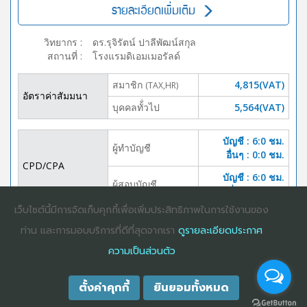
รายละเอียดเพิ่มเติม
วิทยากร
:
ดร.รุจิรัตน์ ปาลีพัฒน์สกุล
สถานที่
:
โรงแรมดิเอมเมอรัลด์
สมาชิก
4,815(VAT)
(TAX,HR)
อัตราค่าสัมมนา
บุคคลทั้่วไป
5,564(VAT)
บัญชี : 6:0 ชม.
ผู้ทำบัญชี
อื่นๆ : 0:0 ชม.
CPD/CPA
บัญชี : 6:0 ชม.
ผู้สอบบัญชี
อื่นๆ :0:0 ชม.
เว็บไซต์นี้มีการจัดเก็บคุกกี้เพื่อเพิ่มประสิทธิภาพในการใช้งานของ
DOWNLOAD
ปิดจอง
ท่าน และการมอบบริการที่ดีที่สุดจากเรา
ดูรายละเอียดประกาศ
BROCHURE
ความเป็นส่วนตัว
ตั้งค่าคุกกี้
ยินยอมทั้งหมด
COPYRIGHT ©2025
DHARMNITI SEMINAR AND TRAINING CO., LTD
ALL
RIGHTS RESERVED. E-COMMERCIAL REGISTRATION 0105529026680