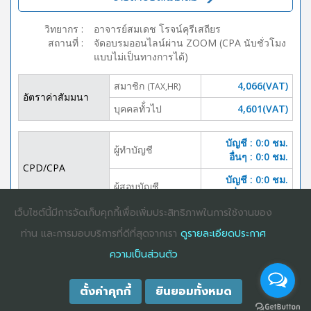
วิทยากร
:
อาจารย์สมเดช โรจน์คุรีเสถียร
สถานที่
:
จัดอบรมออนไลน์ผ่าน ZOOM (CPA นับชั่วโมง
แบบไม่เป็นทางการได้)
สมาชิก
4,066(VAT)
(TAX,HR)
อัตราค่าสัมมนา
บุคคลทั้่วไป
4,601(VAT)
บัญชี : 0:0 ชม.
ผู้ทำบัญชี
อื่นๆ : 0:0 ชม.
CPD/CPA
บัญชี : 0:0 ชม.
ผู้สอบบัญชี
อื่นๆ :0:0 ชม.
เว็บไซต์นี้มีการจัดเก็บคุกกี้เพื่อเพิ่มประสิทธิภาพในการใช้งานของ
DOWNLOAD
ปิดจอง
ท่าน และการมอบบริการที่ดีที่สุดจากเรา
ดูรายละเอียดประกาศ
BROCHURE
ความเป็นส่วนตัว
ตั้งค่าคุกกี้
ยินยอมทั้งหมด
COPYRIGHT ©2025
DHARMNITI SEMINAR AND TRAINING CO., LTD
ALL
RIGHTS RESERVED. E-COMMERCIAL REGISTRATION 0105529026680