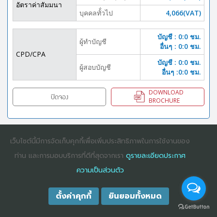
อัตราค่าสัมมนา
บุคคลทั้่วไป
4,066(VAT)
บัญชี : 0:0 ชม.
ผู้ทำบัญชี
อื่นๆ : 0:0 ชม.
CPD/CPA
บัญชี : 0:0 ชม.
ผู้สอบบัญชี
อื่นๆ :0:0 ชม.
DOWNLOAD
ปิดจอง
BROCHURE
เว็บไซต์นี้มีการจัดเก็บคุกกี้เพื่อเพิ่มประสิทธิภาพในการใช้งานของ
COPYRIGHT ©2025
DHARMNITI SEMINAR AND TRAINING CO., LTD
ALL
RIGHTS RESERVED. E-COMMERCIAL REGISTRATION 0105529026680
ท่าน และการมอบบริการที่ดีที่สุดจากเรา
ดูรายละเอียดประกาศ
ความเป็นส่วนตัว
ตั้งค่าคุกกี้
ยินยอมทั้งหมด