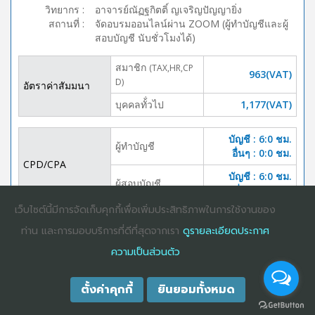
วิทยากร
:
อาจารย์ณัฏฐกิตติ์ ญเจริญปัญญายิ่ง
สถานที่
:
จัดอบรมออนไลน์ผ่าน ZOOM (ผู้ทำบัญชีและผู้
สอบบัญชี นับชั่วโมงได้)
สมาชิก
(TAX,HR,CP
963(VAT)
D)
อัตราค่าสัมมนา
บุคคลทั้่วไป
1,177(VAT)
บัญชี : 6:0 ชม.
ผู้ทำบัญชี
อื่นๆ : 0:0 ชม.
CPD/CPA
บัญชี : 6:0 ชม.
ผู้สอบบัญชี
อื่นๆ :0:0 ชม.
เว็บไซต์นี้มีการจัดเก็บคุกกี้เพื่อเพิ่มประสิทธิภาพในการใช้งานของ
DOWNLOAD
ปิดจอง
ท่าน และการมอบบริการที่ดีที่สุดจากเรา
ดูรายละเอียดประกาศ
BROCHURE
ความเป็นส่วนตัว
ตั้งค่าคุกกี้
ยินยอมทั้งหมด
COPYRIGHT ©2025
DHARMNITI SEMINAR AND TRAINING CO., LTD
ALL
RIGHTS RESERVED. E-COMMERCIAL REGISTRATION 0105529026680