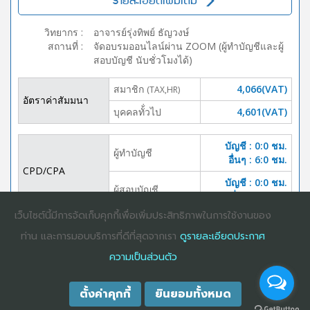
รายละเอียดเพิ่มเติม
วิทยากร
:
อาจารย์รุ่งทิพย์ ธัญวงษ์
สถานที่
:
จัดอบรมออนไลน์ผ่าน ZOOM (ผู้ทำบัญชีและผู้
สอบบัญชี นับชั่วโมงได้)
สมาชิก
4,066(VAT)
(TAX,HR)
อัตราค่าสัมมนา
บุคคลทั้่วไป
4,601(VAT)
บัญชี : 0:0 ชม.
ผู้ทำบัญชี
อื่นๆ : 6:0 ชม.
CPD/CPA
บัญชี : 0:0 ชม.
ผู้สอบบัญชี
อื่นๆ :6:0 ชม.
เว็บไซต์นี้มีการจัดเก็บคุกกี้เพื่อเพิ่มประสิทธิภาพในการใช้งานของ
DOWNLOAD
ปิดจอง
ท่าน และการมอบบริการที่ดีที่สุดจากเรา
ดูรายละเอียดประกาศ
BROCHURE
ความเป็นส่วนตัว
ตั้งค่าคุกกี้
ยินยอมทั้งหมด
COPYRIGHT ©2025
DHARMNITI SEMINAR AND TRAINING CO., LTD
ALL
RIGHTS RESERVED. E-COMMERCIAL REGISTRATION 0105529026680