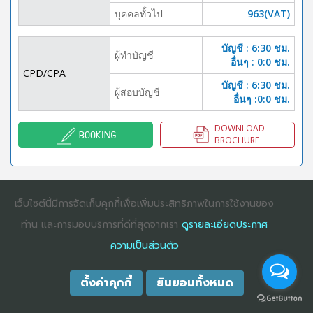
บุคคลทั้่วไป
963(VAT)
บัญชี : 6:30 ชม.
ผู้ทำบัญชี
อื่นๆ : 0:0 ชม.
CPD/CPA
บัญชี : 6:30 ชม.
ผู้สอบบัญชี
อื่นๆ :0:0 ชม.
DOWNLOAD
BOOKING
BROCHURE
เว็บไซต์นี้มีการจัดเก็บคุกกี้เพื่อเพิ่มประสิทธิภาพในการใช้งานของ
COPYRIGHT ©2025
DHARMNITI SEMINAR AND TRAINING CO., LTD
ALL
RIGHTS RESERVED. E-COMMERCIAL REGISTRATION 0105529026680
ท่าน และการมอบบริการที่ดีที่สุดจากเรา
ดูรายละเอียดประกาศ
ความเป็นส่วนตัว
ตั้งค่าคุกกี้
ยินยอมทั้งหมด